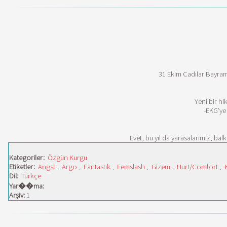
31 Ekim Cadılar Bayram
Yeni bir hi
-EKG’ye
Evet, bu yıl da yarasalarımız, bal
Kategoriler:
Özgün Kurgu
Etiketler:
Angst
,
Argo
,
Fantastik
,
Femslash
,
Gizem
,
Hurt/Comfort
,
Dil:
Türkçe
Yar��ma:
Arşiv:
1