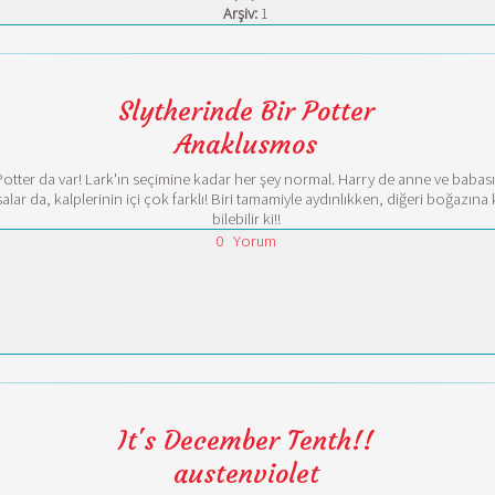
Arşiv:
1
Slytherinde Bir Potter
Anaklusmos
otter da var! Lark'ın seçimine kadar her şey normal. Harry de anne ve babası g
 da, kalplerinin içi çok farklı! Biri tamamiyle aydınlıkken, diğeri boğazına k
bilebilir ki!!
0
Yorum
It's December Tenth!!
austenviolet