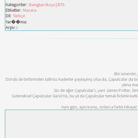
Kategoriler:
Bangtan Boys | BTS
Etiketler:
Macera
Dil:
Türkçe
Yar��ma:
Arşiv:
1
Bizi sevenler
Dördü de birbirinden talihsiz kaderler paylaşmış olsa da, Çapulcular da biz
yılına me
Siz de eğer Çapulcular'ı, yani James Potter, Si
Geleneksel Çapulcular Günü'nü, bu yıl da Çapulcular temalı ficlerle ku
Aynı gün, aynı konu, onlarca farklı hikaye!