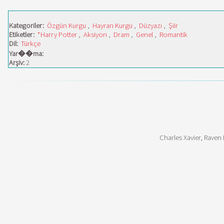
Kategoriler:
Özgün Kurgu
,
Hayran Kurgu
,
Düzyazı
,
Şiir
Etiketler:
*Harry Potter
,
Aksiyon
,
Dram
,
Genel
,
Romantik
Dil:
Türkçe
Yar��ma:
Arşiv:
2
Charles Xavier, Raven 