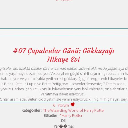
#07 Çapulcular Günü: Gökkuşağı
Hikaye Evi
, gitseler de, uzakta olsalar da her zaman kalbimizde ve aklımızda yaşamaya d
imle yaşamaya devam ediyor. Ve bu yıl en güçlü sihirli sayının, çapulcuların ha
rhaba diyor ve yedinci yılda yedi renkli gökkuşağı gibi rengarenk hikayeler be
rius Black, Remus Lupin ve Peter Pettigrew'u sevenlerdenseniz; 7 Temmuz'da, H
tluyoruz! Herkesi çapulcu konulu hikayelerinin yeni bölümleriyle, one-shotlarl
yaratmaya davet ediyoruz...
 Onlar aramızda! Bütün ciddiyetimizle yemin ediyoruz ki, hiç mi hiç hayırlı şe
6
Yorum
Kategoriler:
The Wizarding World of Harry Potter
Etiketler:
*Harry Potter
Dil:
Yar��ma: