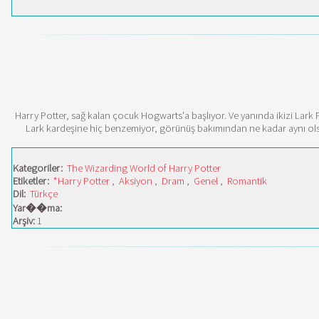
Harry Potter, sağ kalan çocuk Hogwarts'a başlıyor. Ve yanında ikizi Lark P
Lark kardeşine hiç benzemiyor, görünüş bakımından ne kadar aynı olsalar
Kategoriler:
The Wizarding World of Harry Potter
Etiketler:
*Harry Potter
,
Aksiyon
,
Dram
,
Genel
,
Romantik
Dil:
Türkçe
Yar��ma:
Arşiv:
1