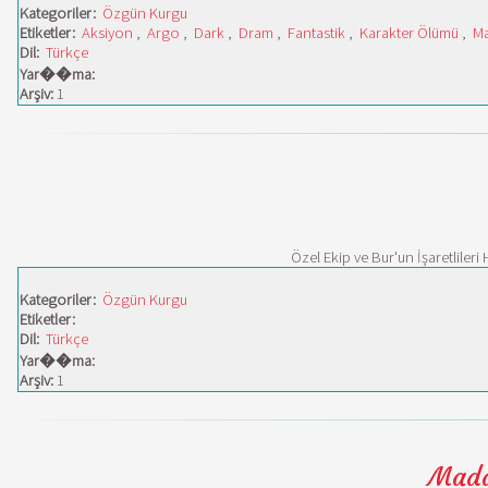
Kategoriler:
Özgün Kurgu
Etiketler:
Aksiyon
,
Argo
,
Dark
,
Dram
,
Fantastik
,
Karakter Ölümü
,
M
Dil:
Türkçe
Yar��ma:
Arşiv:
1
Özel Ekip ve Bur'un İşaretlileri
Kategoriler:
Özgün Kurgu
Etiketler:
Dil:
Türkçe
Yar��ma:
Arşiv:
1
Madam