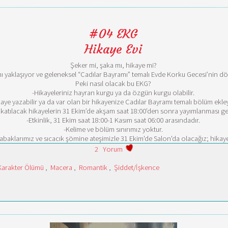
#04 EKG
Hikaye Evi
Şeker mi, şaka mı, hikaye mi?
ı yaklaşıyor ve geleneksel “Cadılar Bayramı” temalı Evde Korku Gecesi’nin dö
Peki nasıl olacak bu EKG?
-Hikayeleriniz hayran kurgu ya da özgün kurgu olabilir.
kaye yazabilir ya da var olan bir hikayenize Cadılar Bayramı temalı bölüm ekleye
 katılacak hikayelerin 31 Ekim’de akşam saat 18:00’den sonra yayımlanması ger
-Etkinlik, 31 Ekim saat 18:00-1 Kasım saat 06:00 arasındadır.
-Kelime ve bölüm sınırımız yoktur.
kabaklarımız ve sıcacık şömine ateşimizle 31 Ekim'de Salon'da olacağız; hikayeler
2
Yorum
Karakter Ölümü
,
Macera
,
Romantik
,
Şiddet/İşkence