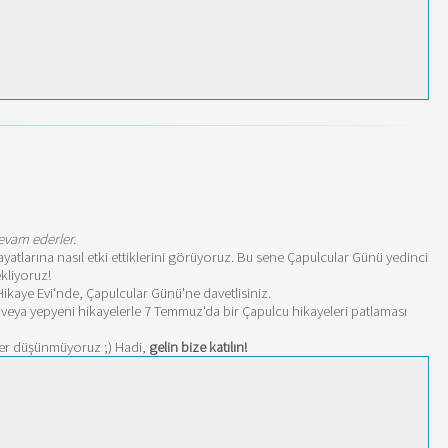
evam ederler.
yatlarına nasıl etki ettiklerini görüyoruz. Bu sene Çapulcular Günü yedinci
kliyoruz!
ikaye Evi'nde, Çapulcular Günü'ne davetlisiniz.
a veya yepyeni hikayelerle 7 Temmuz'da bir Çapulcu hikayeleri patlaması
yler düşünmüyoruz ;) Hadi,
gelin bize katılın!