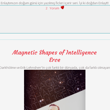
Enlaytımızın doğum günü için yazılmış ficleri içerir seri. İyi ki doğdun Enlayt!!
2
Yorum
Magnetic Shapes of Intelligence
Erce
Darkhölme ve Erik Lehnsherr'in çok farklı bir dünyada, çok da farklı olmayan 