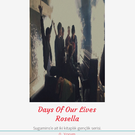
Days Of Our Lives
Rosella
Sugamins'e ait iki kitaplık gençlik serisi.
0
Yorum