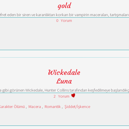
gold
et eden bir siren ve karanlıktan korkan bir vampirin maceraları, tartışmaları, k
0
Yorum
Wickedale
Luna
aba gibi görünen Wickedale, Hunter Collins tarafından keşfedilmeye başlandık
2
Yorum
Karakter Ölümü
,
Macera
,
Romantik
,
Şiddet/İşkence