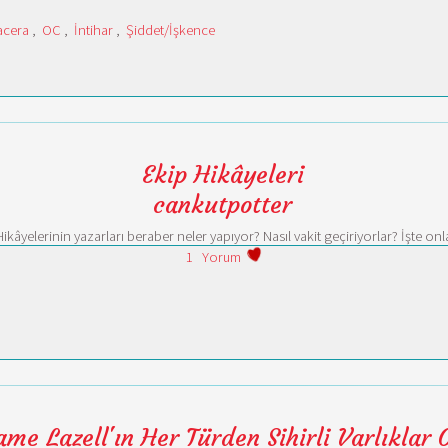
acera
,
OC
,
İntihar
,
Şiddet/İşkence
Ekip Hikâyeleri
cankutpotter
 Hikâyelerinin yazarları beraber neler yapıyor? Nasıl vakit geçiriyorlar? İşte on
1
Yorum
e Lazell'ın Her Türden Sihirli Varlıklar 