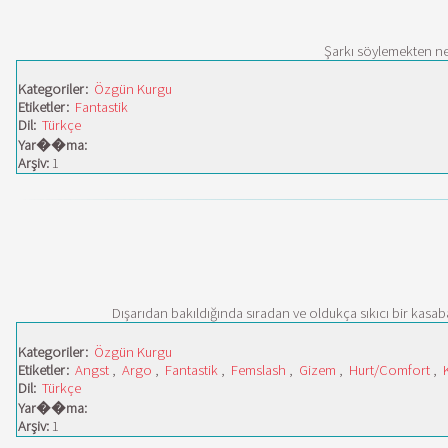
Şarkı söylemekten nefr
Kategoriler:
Özgün Kurgu
Etiketler:
Fantastik
Dil:
Türkçe
Yar��ma:
Arşiv:
1
Dışarıdan bakıldığında sıradan ve oldukça sıkıcı bir kas
Kategoriler:
Özgün Kurgu
Etiketler:
Angst
,
Argo
,
Fantastik
,
Femslash
,
Gizem
,
Hurt/Comfort
,
Dil:
Türkçe
Yar��ma:
Arşiv:
1