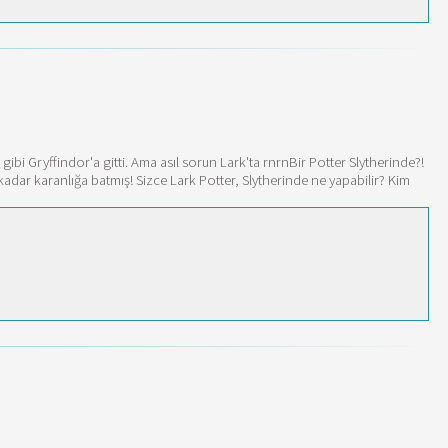
ibi Gryffindor'a gitti. Ama asıl sorun Lark'ta rnrnBir Potter Slytherinde?!
adar karanlığa batmış! Sizce Lark Potter, Slytherinde ne yapabilir? Kim