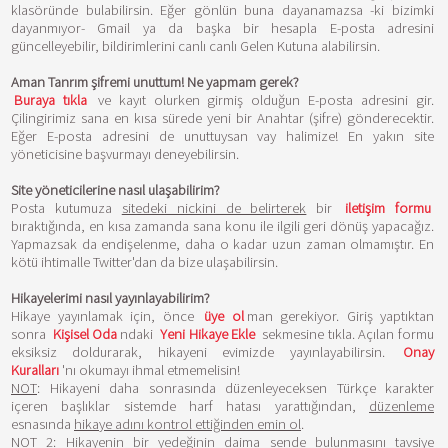
klasöründe bulabilirsin. Eğer gönlün buna dayanamazsa -ki bizimki
dayanmıyor- Gmail ya da başka bir hesapla E-posta adresini
güncelleyebilir, bildirimlerini canlı canlı Gelen Kutuna alabilirsin.
Aman Tanrım şifremi unuttum! Ne yapmam gerek?
Buraya tıkla
ve kayıt olurken girmiş olduğun E-posta adresini gir.
Çilingirimiz sana en kısa sürede yeni bir Anahtar (şifre) gönderecektir.
Eğer E-posta adresini de unuttuysan vay halimize! En yakın site
yöneticisine başvurmayı deneyebilirsin.
Site yöneticilerine nasıl ulaşabilirim?
Posta kutumuza
sitedeki nickini de belirterek
bir
iletişim formu
bıraktığında, en kısa zamanda sana konu ile ilgili geri dönüş yapacağız.
Yapmazsak da endişelenme, daha o kadar uzun zaman olmamıştır. En
kötü ihtimalle Twitter'dan da bize ulaşabilirsin.
Hikayelerimi nasıl yayınlayabilirim?
Hikaye yayınlamak için, önce
üye ol
man gerekiyor. Giriş yaptıktan
sonra
Kişisel Oda
ndaki
Yeni Hikaye Ekle
sekmesine tıkla. Açılan formu
eksiksiz doldurarak, hikayeni evimizde yayınlayabilirsin.
Onay
Kuralları
'nı okumayı ihmal etmemelisin!
NOT
: Hikayeni daha sonrasında düzenleyeceksen Türkçe karakter
içeren başlıklar sistemde harf hatası yarattığından,
düzenleme
esnasında
hikaye adını kontrol ettiğinden emin ol
.
NOT 2: Hikayenin bir yedeğinin daima sende bulunmasını tavsiye