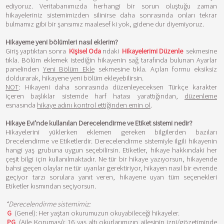
ediyoruz. Veritabanımızda herhangi bir sorun oluştuğu zaman
hikayeleriniz sistemimizden silinirse daha sonrasında onları tekrar
bulmamız gibi bir şansımız maalesef ki yok, gidene dur diyemiyoruz.
Hikayeme yeni bölümleri nasıl eklerim?
Giriş yaptıktan sonra
Kişisel Oda
ndaki
Hikayelerimi Düzenle
sekmesine
tıkla. Bölüm eklemek istediğin hikayenin sağ tarafında bulunan Ayarlar
panelinden
Yeni Bölüm Ekle
sekmesine tıkla. Açılan formu eksiksiz
doldurarak, hikayene yeni bölüm ekleyebilirsin.
NOT
: Hikayeni daha sonrasında düzenleyeceksen Türkçe karakter
içeren başlıklar sistemde harf hatası yarattığından,
düzenleme
esnasında
hikaye adını kontrol ettiğinden emin ol
.
Hikaye Evi'nde kullanılan Derecelendirme ve Etiket sistemi nedir?
Hikayelerini yüklerken eklemen gereken bilgilerden bazıları
Drecelendirme ve Etiketlerdir. Derecelendirme sistemiyle ilgili hikayenin
hangi yaş grubuna uygun seçebilirsin. Etiketler, hikaye hakkındaki her
çeşit bilgi için kullanılmaktadır. Ne tür bir hikaye yazıyorsun, hikayende
bahsi geçen olaylar ne tür uyarılar gerektiriyor, hikayen nasıl bir evrende
geçiyor tarzı sorulara yanıt veren, hikayene uyan tüm seçenekleri
Etiketler kısmından seçiyorsun.
*Derecelendirme sistemimiz:
G
(Genel): Her yaştan okurumuzun okuyabileceği hikayeler.
PG
(Aile Koruması): 16 yaş altı okurlarımızın ailesinin izni/gözetiminde