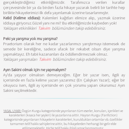
gerçekleştirdiğimiz etkinliğimizdir. Tarafımızca verilen kurallar
çerçevesinde bir ya da birden fazla hikaye yazarak belirli bir tarihte hep
birlikte hikayelerimizi ilk defa yayınlamak üzerine tasarlanmıştır.
Kelid (Kelime ıddiası):
Kalemleri kağıtları elimize alıp, yazmak üzerine
iddiaya giriyoruz.Güzel yanı ne mi? Bu etkinliğimizde kaybeden yok!
Yaklaşan etkinlikleri
Takvim
bölümünden takip edebilirsiniz.
Peki ya yarışma yok mu yarışma?
Praetorium olarak her ne kadar yazarlarımızı yarıştırmayı istemesek de
senede bir kereliğine, sadece ufacık bir rekabet olsun diye yarışma
yapmaktayız. Eh tabii kazananları da ödüllendirmezsek olmaz.
Yaklaşan yarışmaları
Takvim
bölümünden takip edebilirsiniz
.
Ayın Sakini olmak için ne yapmalıyım?
Ay'da yaşıyor olmalısın demeyeceğim. Eğer bir yazar isen, ilgili ay
içerisinde en fazla kelime yazan yazarımız (En Çalışkan Yazar); eğer bir
okuyucu isen, ilgili ay içerisinde en çok yorumu yapan okurumuz Ayın
Sakini seçilmektedir.
YASAL UYARI:
Özgün Kurgu kategorisinde yayınlanan tüm eserler, konuları, içerikleri ve
karakterleri (kısaca her şeyleri) ile yazarlarına aittir. Hayran Kurgu (Fanfiction)
kategorisinde yayınlanan hikayelerin karakterleri, kuruldukları ortamlar vb. özellikler
tamamen telif hakkı sahiplerine aittir, bu hikayelerden herhangi bir gelir elde
edilmemektedir. Hiçbir telif hakkı ihlali amaçlanmamıştır.