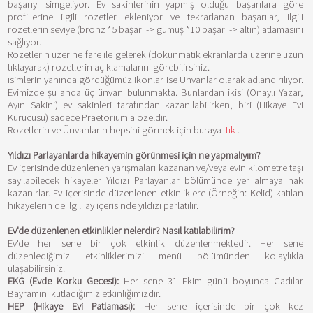
başarıyı simgeliyor. Ev sakinlerinin yapmış olduğu başarılara göre
profillerine ilgili rozetler ekleniyor ve tekrarlanan başarılar, ilgili
rozetlerin seviye (bronz *5 başarı -> gümüş *10 başarı -> altın) atlamasını
sağlıyor.
Rozetlerin üzerine fare ile gelerek (dokunmatik ekranlarda üzerine uzun
tıklayarak) rozetlerin açıklamalarını görebilirsiniz.
ısimlerin yanında gördüğümüz ikonlar ise Ünvanlar olarak adlandırılıyor.
Evimizde şu anda üç ünvan bulunmakta. Bunlardan ikisi (Onaylı Yazar,
Ayın Sakini) ev sakinleri tarafından kazanılabilirken, biri (Hikaye Evi
Kurucusu) sadece Praetorium'a özeldir.
Rozetlerin ve Ünvanların hepsini görmek için buraya
tık
.
Yıldızı Parlayanlarda hikayemin görünmesi için ne yapmalıyım?
Ev içerisinde düzenlenen yarışmaları kazanan ve/veya evin kilometre taşı
sayılabilecek hikayeler Yıldızı Parlayanlar bölümünde yer almaya hak
kazanırlar. Ev içerisinde düzenlenen etkinliklere (Örneğin: Kelid) katılan
hikayelerin de ilgili ay içerisinde yıldızı parlatılır.
Ev'de düzenlenen etkinlikler nelerdir? Nasıl katılabilirim?
Ev'de her sene bir çok etkinlik düzenlenmektedir. Her sene
düzenlediğimiz etkinliklerimizi menü bölümünden kolaylıkla
ulaşabilirsiniz.
EKG (Evde Korku Gecesi):
Her sene 31 Ekim günü boyunca Cadılar
Bayramını kutladığımız etkinliğimizdir.
HEP (Hikaye Evi Patlaması):
Her sene içerisinde bir çok kez