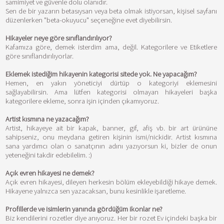
samimiyet ve güvenle dolu olanıdır.
Sen de bir yazarın betasıysan veya beta olmak istiyorsan, kişisel sayfanı
düzenlerken "beta-okuyucu" seçeneğine evet diyebilirsin.
Hikayeler neye göre sınıflandırılıyor?
Kafamıza göre, demek isterdim ama, değil. Kategorilere ve Etiketlere
göre sınıflandırılıyorlar.
Eklemek istediğim hikayenin kategorisi sitede yok. Ne yapacağım?
Hemen, en yakın yöneticiyi dürtüp o kategoriyi eklemesini
sağlayabilirsin. Ama lütfen kategorisi olmayan hikayeleri başka
kategorilere ekleme, sonra işin içinden çıkamıyoruz.
Artist kısmına ne yazacağım?
Artist, hikayeye ait bir kapak, banner, gif, afiş vb. bir art ürününe
sahipseniz, onu meydana getiren kişinin ismi/nickidir. Artist kısmına
sana yardımcı olan o sanatçının adını yazıyorsun ki, bizler de onun
yeteneğini takdir edebilelim. :)
Açık evren hikayesi ne demek?
Açık evren hikayesi, dileyen herkesin bölüm ekleyebildiği hikaye demek.
Hikayene yalnızca sen yazacaksan, bunu kesinlikle işaretleme.
Profillerde ve isimlerin yanında gördüğüm ikonlar ne?
Biz kendilerini rozetler diye anıyoruz. Her bir rozet Ev içindeki başka bir