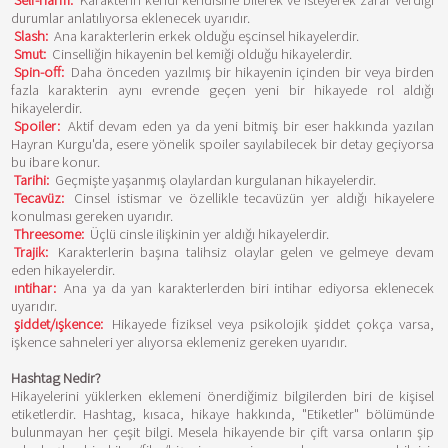
Self-harm:
Karakterin kendi kendisine bilerek ve isteyerek zarar verdiği
durumlar anlatılıyorsa eklenecek uyarıdır.
Slash:
Ana karakterlerin erkek olduğu eşcinsel hikayelerdir.
Smut:
Cinselliğin hikayenin bel kemiği olduğu hikayelerdir.
Spin-off:
Daha önceden yazılmış bir hikayenin içinden bir veya birden
fazla karakterin aynı evrende geçen yeni bir hikayede rol aldığı
hikayelerdir.
Spoiler:
Aktif devam eden ya da yeni bitmiş bir eser hakkında yazılan
Hayran Kurgu'da, esere yönelik spoiler sayılabilecek bir detay geçiyorsa
bu ibare konur.
Tarihi:
Geçmişte yaşanmış olaylardan kurgulanan hikayelerdir.
Tecavüz:
Cinsel istismar ve özellikle tecavüzün yer aldığı hikayelere
konulması gereken uyarıdır.
Threesome:
Üçlü cinsle ilişkinin yer aldığı hikayelerdir.
Trajik:
Karakterlerin başına talihsiz olaylar gelen ve gelmeye devam
eden hikayelerdir.
ıntihar:
Ana ya da yan karakterlerden biri intihar ediyorsa eklenecek
uyarıdır.
şiddet/ışkence:
Hikayede fiziksel veya psikolojik şiddet çokça varsa,
işkence sahneleri yer alıyorsa eklemeniz gereken uyarıdır.
Hashtag Nedir?
Hikayelerini yüklerken eklemeni önerdiğimiz bilgilerden biri de kişisel
etiketlerdir. Hashtag, kısaca, hikaye hakkında, "Etiketler" bölümünde
bulunmayan her çeşit bilgi. Mesela hikayende bir çift varsa onların şip