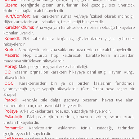
Gizem:
ıçeriğinde gizem unsurlarının kol gezdiği, sizi Sherlock
Holmes'a bağlatacak hikayelerdir.
Hurt/Comfort:
Bir karakterin ruhsal ve/veya fiziksel olarak incindiği;
diğer karakterin onu rahatlatıp, teselli ettiği hikayelerdir.
Karakter Ölümü:
Ana veya yan karakterlerden birinin öldüğü hikayelere
konulan uyarıdır.
Komedi:
Sizi kahkahalara boğacak, gözlerinizden yaşlar getirecek
hikayelerdir.
Korku:
Sandalyenin arkasına saklanmanıza neden olacak hikayelerdir.
Macera:
Hop oturup hop kaldıracak, karakterlerini maceradan
maceraya sürükleyen hikayelerdir.
Mpreg:
Male pregnancy, yani erkek hamileliği.
OC:
Yazarın orjinal bir karakteri hikayeye dahil ettiği Hayran Kurgu
hikayeleridir.
OOC:
Karakterlerden biri ya da birden fazlasının fandomda
yapmayacağı şeyler yaptığı hikayelerdir. (Örn. Etrafa neşe saçan bir
Snape)
Parodi:
Kendiyle bile dalga geçmeyi başaran, hayatı tiye alan,
komedinin en uç noktasındaki hikayelerdir.
Polisye:
Arka Sokaklar tarzında, uzun uzadıya hikayelerdir.
Psikolojik:
Bizi psikolojinin derin çıkmazına sokan, sonra orada
unutan hikayelerdir.
Romantik:
Karakterlerin aşklarının içinizi ısıtacağı, tadından
geçilmeyecek hikayelerdir.