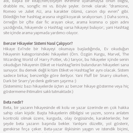
adı, başka bir kitap/film/bişeyin evrenine uyarlamaysa onun bilgisi,
drabble mı, songfic mi vs. Böyle şeyler. örnek olarak: "dramione,
Romeo ve Juliet AU, ana karakter ölümü, canon dışı evren" gibi.
Eklediğin her hashtag arasına virgül koyarak sıralıyorsun. :) Daha sonra,
örneğin bir çifte dair fic arayan okur, arama kısmına o şipin adını
yazdığında, hikayende o Hashtag varsa hikayeyi buluyor; yani Hashtag
site içinde arama yapmada yardımcı oluyor.
Benzer Hikayeler Sistemi Nasıl Çalışıyor?
Hikaye Evi'nde bir hikayeyi okumaya başladığında, Ev okuduğun
hikayenin kategorisindeki hikayeleri (Örn. Özgün Kurgu, Marvel, The
Wizarding World of Harry Potter, vb.) tarıyor, bu hikayeler içinde senin
okuduğun hikayenin Etiket ve Hashtag'lerini bulunduran hikayeleri sana
sunuyor. Bu demek değil ki tüm Etiket ve Hashtag'ler aynı olacak. Sistem
sadece birkaç benzerliğe göre ilerliyor. Yani Fluff bir Snarry okurken,
Dark bir Snarry'ye denk gelirsen şaşırma :)
(Sistemimiz bazı hikayelerde üçten az benzer hikaye gösterme veya hiç
göstermeme ihtimalini saklı tutmaktadır.)
Beta nedir?
Beta, bir yazarın hikayesinde eli kolu ve yazar üzerinde en çok hakka
sahip olan kişidir. Başta hikayelerin dilbilgisi ve yazım, sonra anlatım
kontrolü olmak üzere, kurguda, olay örgüsünde, karakterlerde; her
şeyde beta yazarın başında bekler. Yanlışını düzeltir, yol gösterir,
gerekirse fırça çeker. Beta-yazar ilişkisinin yaygın ve istendik biçimi,