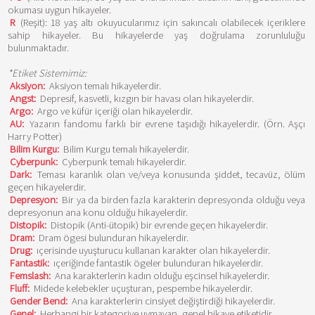
okuması uygun hikayeler.
R
(Reşit): 18 yaş altı okuyucularımız için sakıncalı olabilecek içeriklere
sahip hikayeler. Bu hikayelerde yaş doğrulama zorunluluğu
bulunmaktadır.
*Etiket Sistemimiz:
Aksiyon:
Aksiyon temalı hikayelerdir.
Angst:
Depresif, kasvetli, kızgın bir havası olan hikayelerdir.
Argo:
Argo ve küfür içeriği olan hikayelerdir.
AU:
Yazarın fandomu farklı bir evrene taşıdığı hikayelerdir. (Örn. Aşçı
Harry Potter)
Bilim Kurgu:
Bilim Kurgu temalı hikayelerdir.
Cyberpunk:
Cyberpunk temalı hikayelerdir.
Dark:
Teması karanlık olan ve/veya konusunda şiddet, tecavüz, ölüm
geçen hikayelerdir.
Depresyon:
Bir ya da birden fazla karakterin depresyonda olduğu veya
depresyonun ana konu olduğu hikayelerdir.
Distopik:
Distopik (Anti-ütopik) bir evrende geçen hikayelerdir.
Dram:
Dram ögesi bulunduran hikayelerdir.
Drug:
ıçerisinde uyuşturucu kullanan karakter olan hikayelerdir.
Fantastik:
ıçeriğinde fantastik ögeler bulunduran hikayelerdir.
Femslash:
Ana karakterlerin kadın olduğu eşcinsel hikayelerdir.
Fluff:
Midede kelebekler uçuşturan, pespembe hikayelerdir.
Gender Bend:
Ana karakterlerin cinsiyet değiştirdiği hikayelerdir.
Genel:
Herhangi bir kategoriye uymayan, genel hikaye etiketidir.