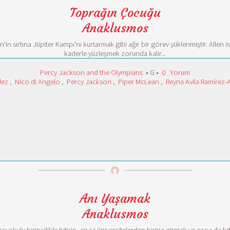
Toprağın Çocuğu
Anaklusmos
'in sırtına Jüpiter Kampı'nı kurtarmak gibi ağır bir görev yüklenmiştir. Allen
kaderle yüzleşmek zorunda kalır...
Percy Jackson and the Olympians
• G •
0
Yorum
dez
,
Nico di Angelo
,
Percy Jackson
,
Piper McLean
,
Reyna Avila Ramírez-
Anı Yaşamak
Anaklusmos