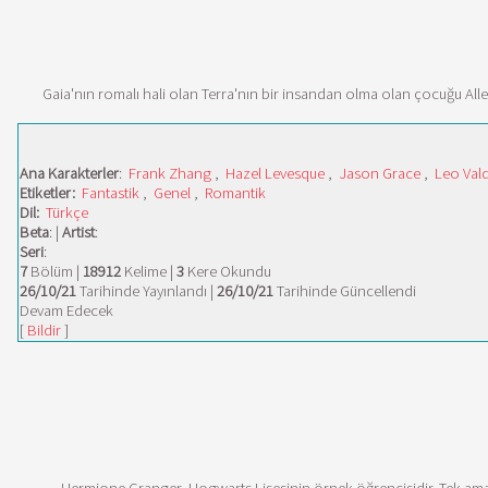
Gaia'nın romalı hali olan Terra'nın bir insandan olma olan çocuğu Allen
Ana Karakterler
:
Frank Zhang
,
Hazel Levesque
,
Jason Grace
,
Leo Val
Etiketler:
Fantastik
,
Genel
,
Romantik
Dil:
Türkçe
Beta
: |
Artist
:
Seri
:
7
Bölüm |
18912
Kelime |
3
Kere Okundu
26/10/21
Tarihinde Yayınlandı |
26/10/21
Tarihinde Güncellendi
Devam Edecek
[
Bildir
]