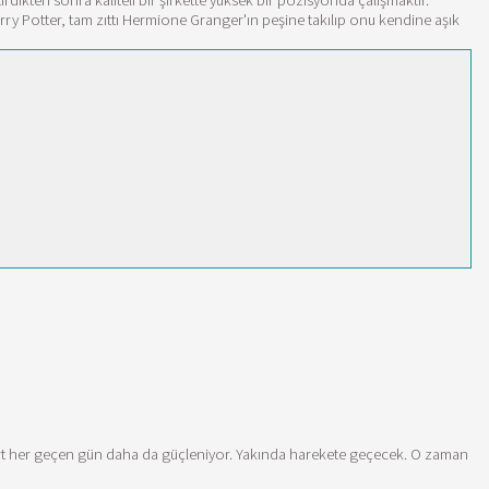
rdikten sonra kaliteli bir şirkette yüksek bir pozisyonda çalışmaktır.
rry Potter, tam zıttı Hermione Granger'ın peşine takılıp onu kendine aşık
mort her geçen gün daha da güçleniyor. Yakında harekete geçecek. O zaman