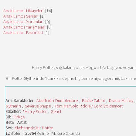
Anaklusmos Hikayeleri
[14]
Anaklusmos Serileri
[1]
Anaklusmos Yorumları
[0]
Anaklusmos Yarışmaları
[0]
Anaklusmos Favorileri
[1]
Harry Potter, sağ kalan çocuk Hogwarts'a başlıyor. Ve yanın
Bir Potter Slytherinde?! Lark kardeşine hiç benzemiyor, görünüş bakımından
Ana Karakterler
:
Aberforth Dumbledore
,
Blaise Zabini
,
Draco Malfoy
Slytherin
,
Severus Snape
,
Tom Marvolo Riddle / Lord Voldemort
Etiketler:
*Harry Potter
,
Genel
Dil:
Türkçe
Beta
: |
Artist
:
Seri
:
Slytherinde Bir Potter
12
Bölüm |
35764
Kelime |
41
Kere Okundu