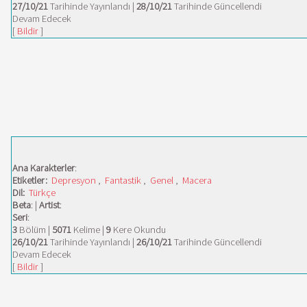
27/10/21
Tarihinde Yayınlandı |
28/10/21
Tarihinde Güncellendi
Devam Edecek
[
Bildir
]
Ana Karakterler
:
Etiketler:
Depresyon
,
Fantastik
,
Genel
,
Macera
Dil:
Türkçe
Beta
: |
Artist
:
Seri
:
3
Bölüm |
5071
Kelime |
9
Kere Okundu
26/10/21
Tarihinde Yayınlandı |
26/10/21
Tarihinde Güncellendi
Devam Edecek
[
Bildir
]