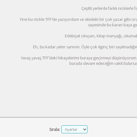
Çeşitli yerlerde farklı nicklerle 
Yine bu nickle TFF'de yazıyordum ve sitedeki bir çok yazar gibi o
sayesinde bu kararı baya ge
Edebiyat okuyan, kitap manyağı, okumak
Eh, bu kadar yeter sanırım. Öyle çok ilginç biri sayılmadığ
Yavaş yavaş TFF'deki hikayelerimi buraya geçirmeyi düşünüyorum 
burada devam edeceğim vakit bulursam
Sırala: