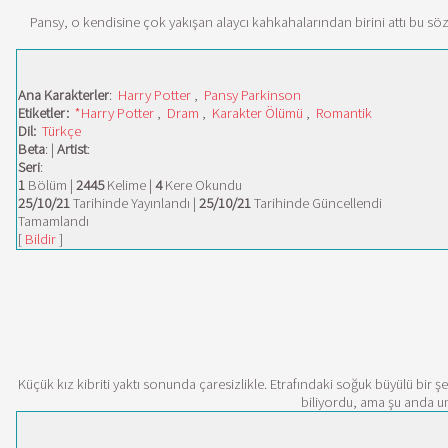
Pansy, o kendisine çok yakışan alaycı kahkahalarından birini attı bu sö
Ana Karakterler
:
Harry Potter
,
Pansy Parkinson
Etiketler:
*Harry Potter
,
Dram
,
Karakter Ölümü
,
Romantik
Dil:
Türkçe
Beta
: |
Artist
:
Seri
:
1
Bölüm |
2445
Kelime |
4
Kere Okundu
25/10/21
Tarihinde Yayınlandı |
25/10/21
Tarihinde Güncellendi
Tamamlandı
[
Bildir
]
Küçük kız kibriti yaktı sonunda çaresizlikle. Etrafındaki soğuk büyülü bir ş
biliyordu, ama şu anda um