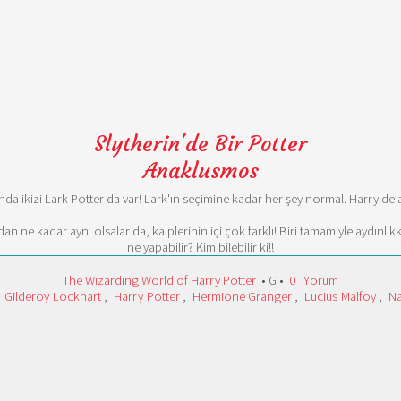
Slytherin'de Bir Potter
Anaklusmos
da ikizi Lark Potter da var! Lark'ın seçimine kadar her şey normal. Harry de an
 ne kadar aynı olsalar da, kalplerinin içi çok farklı! Biri tamamiyle aydınlık
ne yapabilir? Kim bilebilir ki!!
The Wizarding World of Harry Potter
• G •
0
Yorum
,
Gilderoy Lockhart
,
Harry Potter
,
Hermione Granger
,
Lucius Malfoy
,
Na