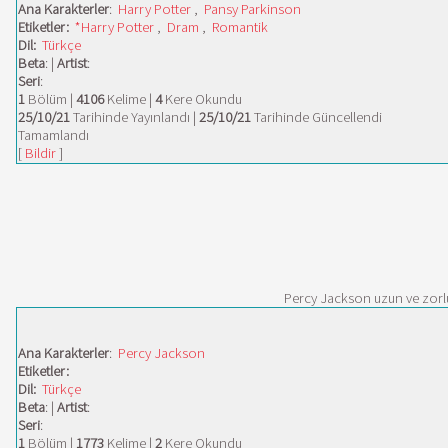
Ana Karakterler
:
Harry Potter
,
Pansy Parkinson
Etiketler:
*Harry Potter
,
Dram
,
Romantik
Dil:
Türkçe
Beta
: |
Artist
:
Seri
:
1
Bölüm |
4106
Kelime |
4
Kere Okundu
25/10/21
Tarihinde Yayınlandı |
25/10/21
Tarihinde Güncellendi
Tamamlandı
[
Bildir
]
Percy Jackson uzun ve zorlu
Ana Karakterler
:
Percy Jackson
Etiketler:
Dil:
Türkçe
Beta
: |
Artist
:
Seri
:
1
Bölüm |
1773
Kelime |
2
Kere Okundu