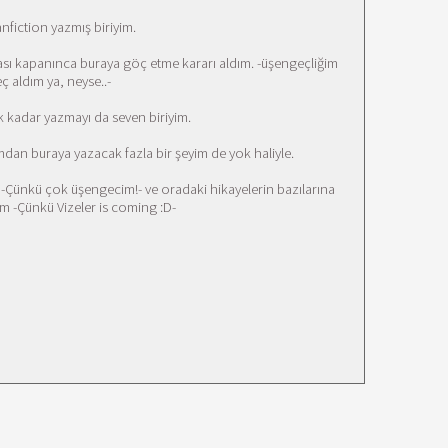
fanfiction yazmış biriyim.
rası kapanınca buraya göç etme kararı aldım. -üşengeçliğim
ç aldım ya, neyse..-
 kadar yazmayı da seven biriyim.
ımdan buraya yazacak fazla bir şeyim de yok haliyle.
-Çünkü çok üşengecim!- ve oradaki hikayelerin bazılarına
 -Çünkü Vizeler is coming :D-