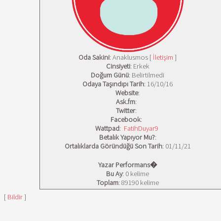
Oda Sakini
: Anaklusmos [
İletişim
]
Cinsiyeti
: Erkek
Doğum Günü
: Belirtilmedi
Odaya Taşındıpı Tarih
: 16/10/16
Website
:
Ask.fm
:
Twitter
:
Facebook
:
Wattpad
:
FatihDuyar9
Betalık Yapıyor Mu?
:
Ortalıklarda Göründüğü Son Tarih
: 01/11/21
Yazar Performans�
Bu Ay
: 0 kelime
Toplam
: 89190 kelime
[
Bildir
]