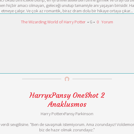
ulu birincilikle bitirip, en iyi üniversitelerden birine girmek ve orayı da biti
en hiçbir amacı olmayan, geleceği unutup tamamiyle anı yaşayan birisidir. Ha
etmeye çalışır. Ve çok az romantik, biraz dram dolu bir hikaye ortaya çıkar...
The Wizarding World of Harry Potter
• G •
0
Yorum
HarryxPansy OneShot 2
Anaklusmos
Harry PotterxPansy Parkinson
vap verdi sevgilisine. “Ben de savaşmak istemiyorum. Ama zorundayız! Volde
biz de hazır olmak zorundayız.”