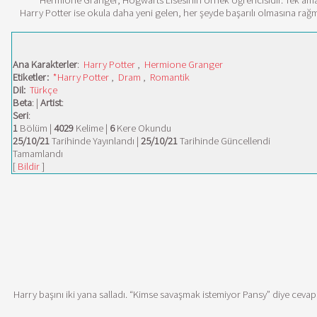
Hermione Granger, Hogwarts Lisesinin örnek öğrencisidir. Tek amacı ok
Harry Potter ise okula daha yeni gelen, her şeyde başarılı olmasına rağm
Ana Karakterler
:
Harry Potter
,
Hermione Granger
Etiketler:
*Harry Potter
,
Dram
,
Romantik
Dil:
Türkçe
Beta
: |
Artist
:
Seri
:
1
Bölüm |
4029
Kelime |
6
Kere Okundu
25/10/21
Tarihinde Yayınlandı |
25/10/21
Tarihinde Güncellendi
Tamamlandı
[
Bildir
]
Harry başını iki yana salladı. “Kimse savaşmak istemiyor Pansy” diye ce