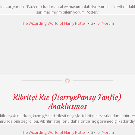
zler karşısında. “Bazen o kadar aptal ve masum olabiliyorsun ki...” dedi dud
sarılmalı mıyım bilemiyorum Potter!”
The Wizarding World of Harry Potter
• G •
0
Yorum
Kibritçi Kız (HarryxPansy Fanfic)
Anaklusmos
ekilde yok olurken, kızın gözleri irileşti neşeyle. Kibritin alevi vücudunu ısıtı
runda bile değildi bu. Kibritin ateşi onu daha önce hiç göremediği kadar diy
The Wizarding World of Harry Potter
• G •
0
Yorum