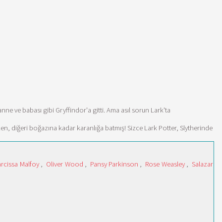
ne ve babası gibi Gryffindor'a gitti. Ama asıl sorun Lark'ta
ken, diğeri boğazına kadar karanlığa batmış! Sizce Lark Potter, Slytherinde
rcissa Malfoy
,
Oliver Wood
,
Pansy Parkinson
,
Rose Weasley
,
Salazar