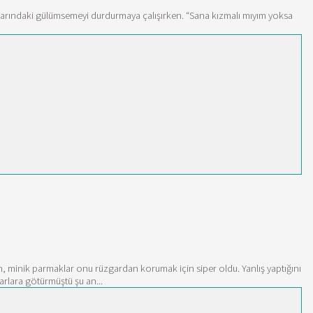
aklarındaki gülümsemeyi durdurmaya çalışırken. “Sana kızmalı mıyım yoksa
rken, minik parmaklar onu rüzgardan korumak için siper oldu. Yanlış yaptığını
arlara götürmüştü şu an...