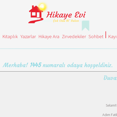
Kitaplık
Yazarlar
Hikaye Ara
Zirvedekiler
Sohbet
Kayı
Merhaba!
1445
numaralı odaya hoşgeldiniz.
Duva
Selam!!
Adım Fati