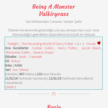
Being A Monster
Valkirycass
Yazı tahtasından: Canavar, Vampir. Şarkı
Ölümün beraberinde götürdüğü çok şey olmuştu Harry için. Ama
ölümsüzlüğün getirdikleri düşünülürse bu küçük bir detaydı.
Twilight
,
The Wizarding World of Harry Potter
• G •
3
Yorum
Ana Karakterler
:
Carlisle Cullen
,
Harry Potter
,
Jacob Black
,
Renesmee Cullen
,
Severus Snape
Etiketler:
Slash
,
Fantastik
Dil:
Türkçe
Beta
: |
Artist
:
Seri
:
Yazı Tahtası
1
Bölüm |
467
Kelime |
120
Kere Okundu
11/01/16
Tarihinde Yayınlandı |
12/01/16
Tarihinde Güncellendi
Tamamlandı
[
Bildir
]
Rosie