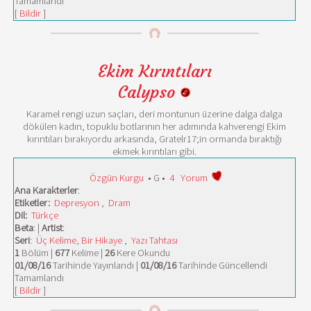
Tamamlandı
[
Bildir
]
Ekim Kırıntıları
Calypso
Karamel rengi uzun saçları, deri montunun üzerine dalga dalga
dökülen kadın, topuklu botlarının her adımında kahverengi Ekim
kırıntıları bırakıyordu arkasında, Gratelr17;in ormanda bıraktığı
ekmek kırıntıları gibi.
Özgün Kurgu
• G •
4
Yorum
Ana Karakterler
:
Etiketler:
Depresyon
,
Dram
Dil:
Türkçe
Beta
: |
Artist
:
Seri
:
Üç Kelime, Bir Hikaye
,
Yazı Tahtası
1
Bölüm |
677
Kelime |
26
Kere Okundu
01/08/16
Tarihinde Yayınlandı |
01/08/16
Tarihinde Güncellendi
Tamamlandı
[
Bildir
]