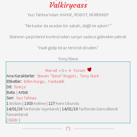
Valkirycass
Yazı Tahtası'ndan: KAHVE, ROBOT, MÜREKKEP
“Ne kadar da sıradan bir sabah, değil mi aşkım? ”
Silahının şarjörlerini kontrol eden sarışın sadece gülmekle yetindi.
“Hadi gidip biraz terörist dövelim.”
Tony/Steve
Marvel
• G •
4
Yorum
Ana Karakterler
:
Steven "Steve" Rogers
,
Tony Stark
Etiketler:
Bilim Kurgu
,
Fantastik
Dil:
Türkçe
Beta
: |
Artist
:
Seri
:
Yazı Tahtası
1
Bölüm |
1303
Kelime |
127
Kere Okundu
14/01/16
Tarihinde Yayınlandı |
14/01/16
Tarihinde Güncellendi
Tamamlandı
[
Bildir
]