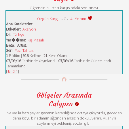
Öğrencinin ustası karşısındaki son sınavı.
Özgün Kurgu
• G •
4
Yorum
Ana Karakterler
:
Etiketler:
Aksiyon
Dil:
Türkçe
Yar��ma:
Kış Masalı
Beta
: |
Artist
:
Seri
:
Yazı Tahtası
1
Bölüm |
918
Kelime |
21
Kere Okundu
07/09/16
Tarihinde Yayınlandı |
07/09/16
Tarihinde Güncellendi
Tamamlandı
[
Bildir
]
Gölgeler Arasında
Calypso
Ne var ki bazı şeyler gecenin karanlığında ortaya çıkıyordu, geceden
daha koyu bir adamın ağzından ansızın dökülüveren, yıllar yılı
söylenmeyi beklemiş sözler gibi.