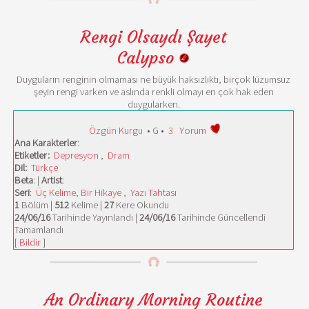
Rengi Olsaydı Şayet
Calypso
Duyguların renginin olmaması ne büyük haksızlıktı, birçok lüzumsuz
şeyin rengi varken ve aslında renkli olmayı en çok hak eden
duygularken.
Özgün Kurgu
• G •
3
Yorum
Ana Karakterler
:
Etiketler:
Depresyon
,
Dram
Dil:
Türkçe
Beta
: |
Artist
:
Seri
:
Üç Kelime, Bir Hikaye
,
Yazı Tahtası
1
Bölüm |
512
Kelime |
27
Kere Okundu
24/06/16
Tarihinde Yayınlandı |
24/06/16
Tarihinde Güncellendi
Tamamlandı
[
Bildir
]
An Ordinary Morning Routine