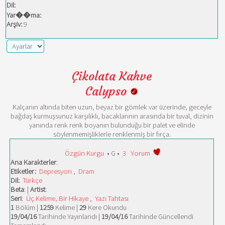
Dil:
Yar��ma:
Arşiv:
9
Çikolata Kahve
Calypso
Kalçanın altında biten uzun, beyaz bir gömlek var üzerinde, geceyle
bağdaş kurmuşsunuz karşılıklı, bacaklarının arasında bir tuval, dizinin
yanında renk renk boyanın bulunduğu bir palet ve elinde
söylenmemişliklerle renklenmiş bir fırça.
Özgün Kurgu
• G •
3
Yorum
Ana Karakterler
:
Etiketler:
Depresyon
,
Dram
Dil:
Türkçe
Beta
: |
Artist
:
Seri
:
Üç Kelime, Bir Hikaye
,
Yazı Tahtası
1
Bölüm |
1259
Kelime |
29
Kere Okundu
19/04/16
Tarihinde Yayınlandı |
19/04/16
Tarihinde Güncellendi