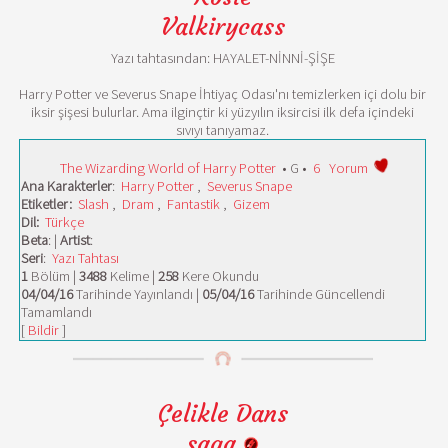
Valkirycass
Yazı tahtasından: HAYALET-NİNNİ-ŞİŞE
Harry Potter ve Severus Snape İhtiyaç Odası'nı temizlerken içi dolu bir
iksir şişesi bulurlar. Ama ilginçtir ki yüzyılın iksircisi ilk defa içindeki
sıvıyı tanıyamaz.
The Wizarding World of Harry Potter
• G •
6
Yorum
Ana Karakterler
:
Harry Potter
,
Severus Snape
Etiketler:
Slash
,
Dram
,
Fantastik
,
Gizem
Dil:
Türkçe
Beta
: |
Artist
:
Seri
:
Yazı Tahtası
1
Bölüm |
3488
Kelime |
258
Kere Okundu
04/04/16
Tarihinde Yayınlandı |
05/04/16
Tarihinde Güncellendi
Tamamlandı
[
Bildir
]
Çelikle Dans
saga