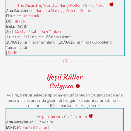
The Wizarding World of Harry Potter
• G •
2
Yorum
Ana Karakterler
:
Narcissa Malfoy
,
Severus Snape
Etiketler:
Romantik
Dil:
Türkçe
Beta
: |
Artist
:
Seri
:
Mavi ve Siyah
,
Yazı Tahtası
1
Bölüm |
2112
Kelime |
65
Kere Okundu
19/09/16
Tarihinde Yayınlandı |
19/09/16
Tarihinde Güncellendi
Tamamlandı
[
Bildir
]
Yeşil Küller
Calypso
Adaire, belli bir şekle sahip olmayan saf büyüden oluşmuş bedeniyle
bu kırıntıların arasında gezinirdi her gün, kendisini saran labirentin
raflarına dizdiği zamanları tek tek işleyerek.
Özgün Kurgu
• G •
1
Yorum
Ana Karakterler
:
OC:
Adaire
Etiketler:
Fantastik
,
Tarihi