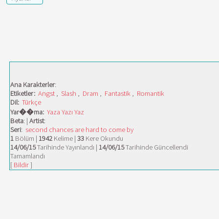
Ana Karakterler
:
Etiketler:
Angst
,
Slash
,
Dram
,
Fantastik
,
Romantik
Dil:
Türkçe
Yar��ma:
Yaza Yazı Yaz
Beta
: |
Artist
:
Seri
:
second chances are hard to come by
1
Bölüm |
1942
Kelime |
33
Kere Okundu
14/06/15
Tarihinde Yayınlandı |
14/06/15
Tarihinde Güncellendi
Tamamlandı
[
Bildir
]