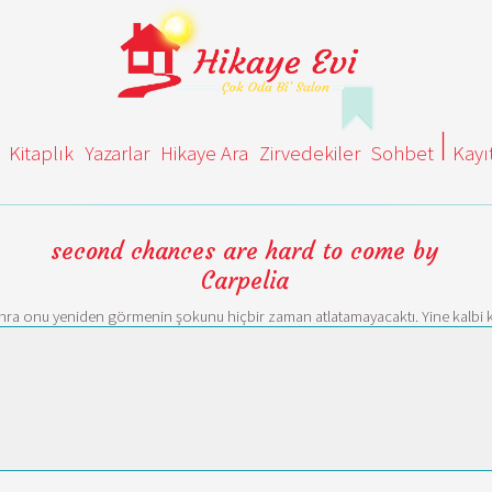
Kitaplık
Yazarlar
Hikaye Ara
Zirvedekiler
Sohbet
Kayı
second chances are hard to come by
Carpelia
ra onu yeniden görmenin şokunu hiçbir zaman atlatamayacaktı. Yine kalbi kırı