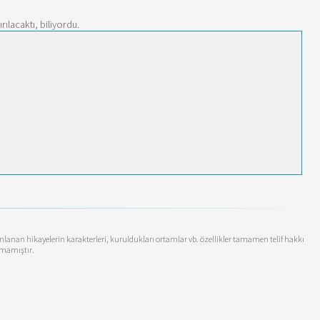
lacaktı, biliyordu.
yınlanan hikayelerin karakterleri, kuruldukları ortamlar vb. özellikler tamamen telif hakkı
anmamıştır.