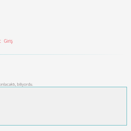
t
Giriş
lacaktı, biliyordu.