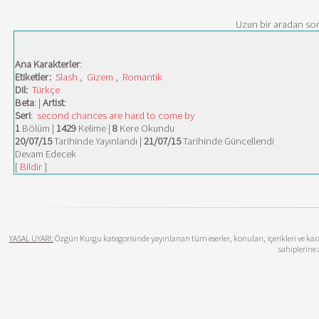
Uzun bir aradan son
Ana Karakterler
:
Etiketler:
Slash
,
Gizem
,
Romantik
Dil:
Türkçe
Beta
: |
Artist
:
Seri
:
second chances are hard to come by
1
Bölüm |
1429
Kelime |
8
Kere Okundu
20/07/15
Tarihinde Yayınlandı |
21/07/15
Tarihinde Güncellendi
Devam Edecek
[
Bildir
]
YASAL UYARI:
Özgün Kurgu kategorisinde yayınlanan tüm eserler, konuları, içerikleri ve karak
sahiplerine 