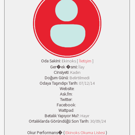
Oda Sakini
: Ekinoks [
İletişim
]
Ger�ek �smi:
İlay
Cinsiyeti
: Kadın
Doğum Günü
: Belirtilmedi
Odaya Taşındıpı Tarih
: 07/12/14
Website
:
Ask.fm
:
Twitter
:
Facebook
:
Wattpad
:
Betalık Yapıyor Mu?
: Hayır
Ortalıklarda Göründüğü Son Tarih
: 30/09/24
Okur Performans� (
Ekinoks Okuma Listesi
)