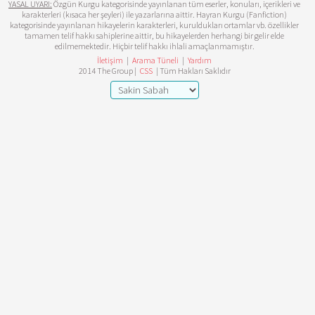
YASAL UYARI:
Özgün Kurgu kategorisinde yayınlanan tüm eserler, konuları, içerikleri ve
karakterleri (kısaca her şeyleri) ile yazarlarına aittir. Hayran Kurgu (Fanfiction)
kategorisinde yayınlanan hikayelerin karakterleri, kuruldukları ortamlar vb. özellikler
tamamen telif hakkı sahiplerine aittir, bu hikayelerden herhangi bir gelir elde
edilmemektedir. Hiçbir telif hakkı ihlali amaçlanmamıştır.
İletişim
|
Arama Tüneli
|
Yardım
2014 The Group |
CSS
| Tüm Hakları Saklıdır