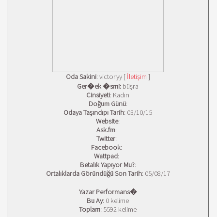
Oda Sakini
: victoryy [
İletişim
]
Ger�ek �smi:
büşra
Cinsiyeti
: Kadın
Doğum Günü
:
Odaya Taşındıpı Tarih
: 03/10/15
Website
:
Ask.fm
:
Twitter
:
Facebook
:
Wattpad
:
Betalık Yapıyor Mu?
:
Ortalıklarda Göründüğü Son Tarih
: 05/08/17
Yazar Performans�
Bu Ay
: 0 kelime
Toplam
: 5592 kelime