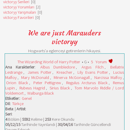
victoryy Serileri
[0]
victoryy Yorumları
[2]
victoryy Yarışmaları
[0]
victoryy Favorileri
[0]
We are just Marauders
victoryy
Hogwarts'a eglenceyi getirenlerin hikayesi.
The Wizarding World of Harry Potter
• G •
5
Yorum
Ana Karakterler
:
Albus Dumbledore
,
Argus Filch
,
Bellatrix
Lestrange
,
James Potter
,
Kreacher
,
Lily Evans Potter
,
Lucius
Malfoy
,
Mary McDonald
,
Minerva McGonagall
,
Narcissa Malfoy
,
Orion Black
,
Peter Pettigrew
,
Regulus Arcturus Black
,
Remus
Lupin
,
Rubeus Hagrid
,
Sirius Black
,
Tom Marvolo Riddle / Lord
Voldemort
,
Walburga Black
Etiketler:
Genel
Dil:
Türkçe
Beta
: |
Artist
:
Seri
:
4
Bölüm |
5592
Kelime |
253
Kere Okundu
05/12/15
Tarihinde Yayınlandı |
30/04/16
Tarihinde Güncellendi
Devam Edecek