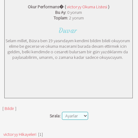
Okur Performans� (
victoryy Okuma Listesi
)
Bu Ay
: 0 yorum
Toplam
: 2 yorum
Duvar
Selam millet, Büsra ben 19 yasındayım kendimi bildim bileli okuyorum
elime be gecerse ve okuma macerami burada devam ettirmek icin
geldim, belki kendimde o cesareti bulursam bir gün yazdıklarımı da
paylasabilirim, umarım, o zamana kadar sadece okuyucuyum.
[
Bildir
]
Sırala:
victoryy Hikayeleri
[1]