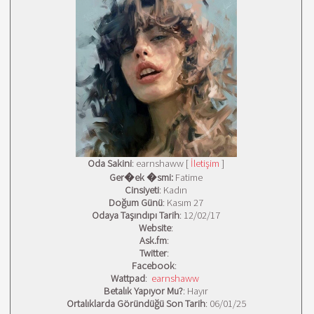
Oda Sakini
: earnshaww [
İletişim
]
Ger�ek �smi:
Fatime
Cinsiyeti
: Kadın
Doğum Günü
: Kasım 27
Odaya Taşındıpı Tarih
: 12/02/17
Website
:
Ask.fm
:
Twitter
:
Facebook
:
Wattpad
:
earnshaww
Betalık Yapıyor Mu?
: Hayır
Ortalıklarda Göründüğü Son Tarih
: 06/01/25