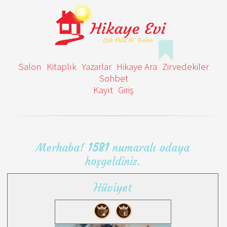
Salon
Kitaplık
Yazarlar
Hikaye Ara
Zirvedekiler
Sohbet
Kayıt
Giriş
Merhaba!
1581
numaralı odaya
hoşgeldiniz.
Hüviyet