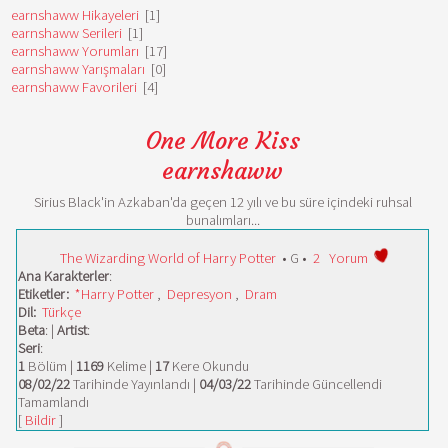
earnshaww Hikayeleri
[1]
earnshaww Serileri
[1]
earnshaww Yorumları
[17]
earnshaww Yarışmaları
[0]
earnshaww Favorileri
[4]
One More Kiss
earnshaww
Sirius Black'in Azkaban'da geçen 12 yılı ve bu süre içindeki ruhsal
bunalımları...
The Wizarding World of Harry Potter
• G •
2
Yorum
Ana Karakterler
:
Etiketler:
*Harry Potter
,
Depresyon
,
Dram
Dil:
Türkçe
Beta
: |
Artist
:
Seri
:
1
Bölüm |
1169
Kelime |
17
Kere Okundu
08/02/22
Tarihinde Yayınlandı |
04/03/22
Tarihinde Güncellendi
Tamamlandı
[
Bildir
]