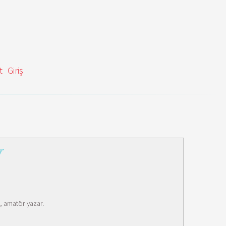
t
Giriş
r
 amatör yazar.