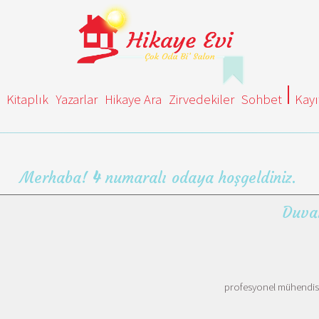
Kitaplık
Yazarlar
Hikaye Ara
Zirvedekiler
Sohbet
Kayı
Merhaba!
4
numaralı odaya hoşgeldiniz.
Duva
profesyonel mühendis,