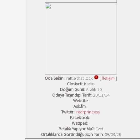
Oda Sakini
: rattle that lock
[
İletişim
]
Cinsiyeti
: Kadın
Doğum Günü
: Aralık 10
Odaya Taşındıpı Tarih
: 20/11/14
Website
:
Ask.fm
:
Twitter
:
redrprincess
Facebook
:
Wattpad
:
Betalık Yapıyor Mu?
: Evet
Ortalıklarda Göründüğü Son Tarih
: 09/03/26