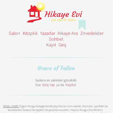
Salon
Kitaplık
Yazarlar
Hikaye Ara
Zirvedekiler
Sohbet
Kayıt
Giriş
Grace of Fallen
Sadece ev sakinleri görebilir.
Eve
Giriş Yap
ya da
Kaydol
YASAL UYARI:
Özgün Kurgu kategorisinde yayınlanan tüm eserler, konuları, içerikleri ve
karakterleri (kısaca her şeyleri) ile yazarlarına aittir. Hayran Kurgu (Fanfiction)