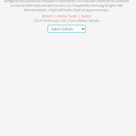
kategorisinde yayınlanan hikayelerin karakterleri, kuruldukları ortamlar vb. özellikler
tamamen telif hakkı sahiplerine aittir, bu hikayelerden herhangi bir gelir elde
edilmemektedir. Hiçbir telif hakkı ihlali amaçlanmamıştır.
İletişim
|
Arama Tüneli
|
Yardım
2014 The Group |
CSS
| Tüm Hakları Saklıdır