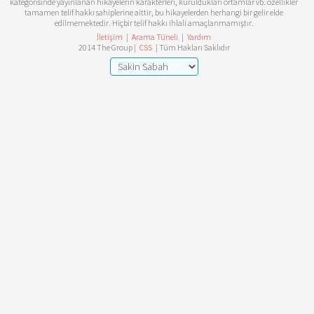
kategorisinde yayınlanan hikayelerin karakterleri, kuruldukları ortamlar vb. özellikler
tamamen telif hakkı sahiplerine aittir, bu hikayelerden herhangi bir gelir elde
edilmemektedir. Hiçbir telif hakkı ihlali amaçlanmamıştır.
İletişim
|
Arama Tüneli
|
Yardım
2014 The Group |
CSS
| Tüm Hakları Saklıdır