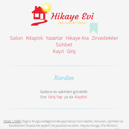
Salon
Kitaplık
Yazarlar
Hikaye Ara
Zirvedekiler
Sohbet
Kayıt
Giriş
Kordon
Sadece ev sakinleri görebilir.
Eve
Giriş Yap
ya da
Kaydol
YASAL UYARI:
Özgün Kurgu kategorisinde yayınlanan tüm eserler, konuları, içerikleri ve
karakterleri (kısaca her şeyleri) ile yazarlarına aittir. Hayran Kurgu (Fanfiction)