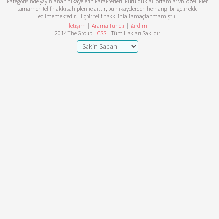
kategorisinde yayınlanan hikayelerin karakterleri, kuruldukları ortamlar vb. özellikler
tamamen telif hakkı sahiplerine aittir, bu hikayelerden herhangi bir gelir elde
edilmemektedir. Hiçbir telif hakkı ihlali amaçlanmamıştır.
İletişim
|
Arama Tüneli
|
Yardım
2014 The Group |
CSS
| Tüm Hakları Saklıdır