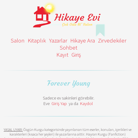
Salon
Kitaplık
Yazarlar
Hikaye Ara
Zirvedekiler
Sohbet
Kayıt
Giriş
Forever Young
Sadece ev sakinleri görebilir.
Eve
Giriş Yap
ya da
Kaydol
YASAL UYARI:
Özgün Kurgu kategorisinde yayınlanan tüm eserler, konuları, içerikleri ve
karakterleri (kısaca her şeyleri) ile yazarlarına aittir. Hayran Kurgu (Fanfiction)