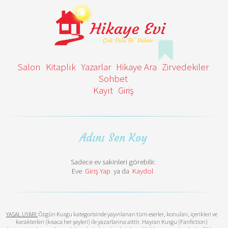
Salon
Kitaplık
Yazarlar
Hikaye Ara
Zirvedekiler
Sohbet
Kayıt
Giriş
Adını Sen Koy
Sadece ev sakinleri görebilir.
Eve
Giriş Yap
ya da
Kaydol
YASAL UYARI:
Özgün Kurgu kategorisinde yayınlanan tüm eserler, konuları, içerikleri ve
karakterleri (kısaca her şeyleri) ile yazarlarına aittir. Hayran Kurgu (Fanfiction)