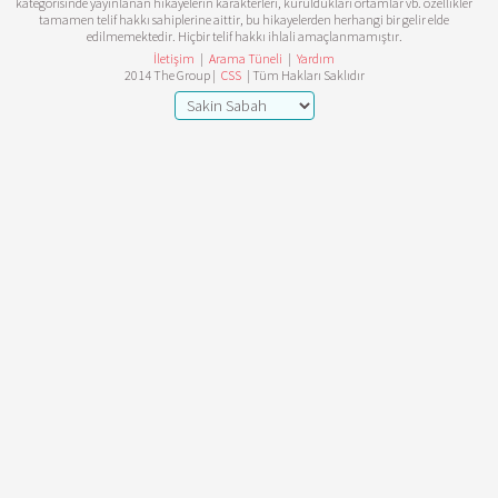
kategorisinde yayınlanan hikayelerin karakterleri, kuruldukları ortamlar vb. özellikler
tamamen telif hakkı sahiplerine aittir, bu hikayelerden herhangi bir gelir elde
edilmemektedir. Hiçbir telif hakkı ihlali amaçlanmamıştır.
İletişim
|
Arama Tüneli
|
Yardım
2014 The Group |
CSS
| Tüm Hakları Saklıdır