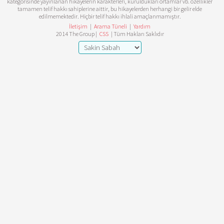
kategorisinde yayınlanan hikayelerin karakterleri, kuruldukları ortamlar vb. özellikler
tamamen telif hakkı sahiplerine aittir, bu hikayelerden herhangi bir gelir elde
edilmemektedir. Hiçbir telif hakkı ihlali amaçlanmamıştır.
İletişim
|
Arama Tüneli
|
Yardım
2014 The Group |
CSS
| Tüm Hakları Saklıdır