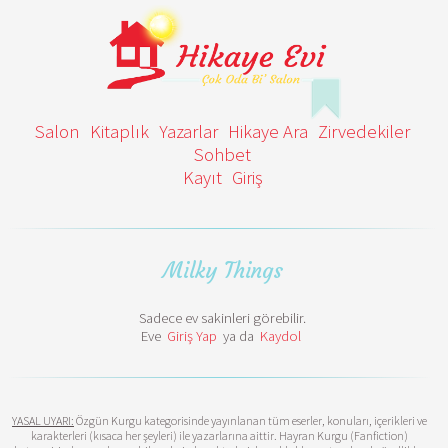
Salon
Kitaplık
Yazarlar
Hikaye Ara
Zirvedekiler
Sohbet
Kayıt
Giriş
Milky Things
Sadece ev sakinleri görebilir.
Eve
Giriş Yap
ya da
Kaydol
YASAL UYARI:
Özgün Kurgu kategorisinde yayınlanan tüm eserler, konuları, içerikleri ve
karakterleri (kısaca her şeyleri) ile yazarlarına aittir. Hayran Kurgu (Fanfiction)