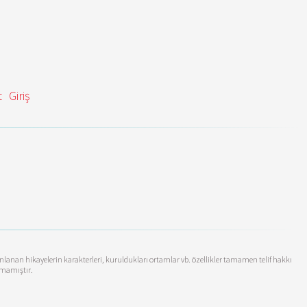
t
Giriş
yınlanan hikayelerin karakterleri, kuruldukları ortamlar vb. özellikler tamamen telif hakkı
anmamıştır.