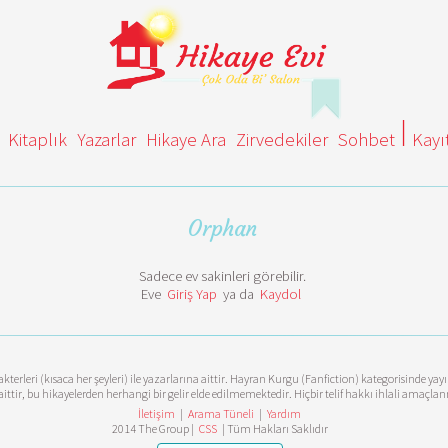
Kitaplık
Yazarlar
Hikaye Ara
Zirvedekiler
Sohbet
Kayı
Orphan
Sadece ev sakinleri görebilir.
Eve
Giriş Yap
ya da
Kaydol
terleri (kısaca her şeyleri) ile yazarlarına aittir. Hayran Kurgu (Fanfiction) kategorisinde ya
aittir, bu hikayelerden herhangi bir gelir elde edilmemektedir. Hiçbir telif hakkı ihlali amaçl
İletişim
|
Arama Tüneli
|
Yardım
2014 The Group |
CSS
| Tüm Hakları Saklıdır