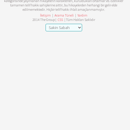
kategorisinde yayınlanan hikayelerin karakterleri, kuruldukları ortamlar vb. özellikler
tamamen telif hakkı sahiplerine aittir, bu hikayelerden herhangi bir gelir elde
edilmemektedir. Hiçbir telif hakkı ihlali amaçlanmamıştır.
İletişim
|
Arama Tüneli
|
Yardım
2014 The Group |
CSS
| Tüm Hakları Saklıdır