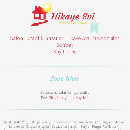
Salon
Kitaplık
Yazarlar
Hikaye Ara
Zirvedekiler
Sohbet
Kayıt
Giriş
Love Wins
Sadece ev sakinleri görebilir.
Eve
Giriş Yap
ya da
Kaydol
YASAL UYARI:
Özgün Kurgu kategorisinde yayınlanan tüm eserler, konuları, içerikleri ve
karakterleri (kısaca her şeyleri) ile yazarlarına aittir. Hayran Kurgu (Fanfiction)