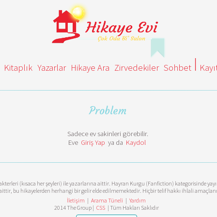
Kitaplık
Yazarlar
Hikaye Ara
Zirvedekiler
Sohbet
Kayı
Problem
Sadece ev sakinleri görebilir.
Eve
Giriş Yap
ya da
Kaydol
terleri (kısaca her şeyleri) ile yazarlarına aittir. Hayran Kurgu (Fanfiction) kategorisinde ya
aittir, bu hikayelerden herhangi bir gelir elde edilmemektedir. Hiçbir telif hakkı ihlali amaçl
İletişim
|
Arama Tüneli
|
Yardım
2014 The Group |
CSS
| Tüm Hakları Saklıdır