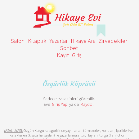
Salon
Kitaplık
Yazarlar
Hikaye Ara
Zirvedekiler
Sohbet
Kayıt
Giriş
Özgürlük Köprüsü
Sadece ev sakinleri görebilir.
Eve
Giriş Yap
ya da
Kaydol
YASAL UYARI:
Özgün Kurgu kategorisinde yayınlanan tüm eserler, konuları, içerikleri ve
karakterleri (kısaca her şeyleri) ile yazarlarına aittir. Hayran Kurgu (Fanfiction)