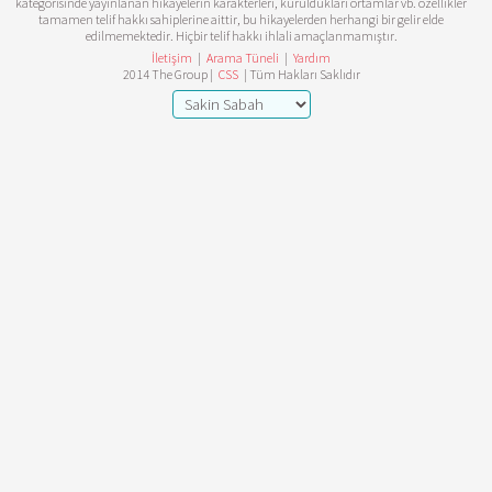
kategorisinde yayınlanan hikayelerin karakterleri, kuruldukları ortamlar vb. özellikler
tamamen telif hakkı sahiplerine aittir, bu hikayelerden herhangi bir gelir elde
edilmemektedir. Hiçbir telif hakkı ihlali amaçlanmamıştır.
İletişim
|
Arama Tüneli
|
Yardım
2014 The Group |
CSS
| Tüm Hakları Saklıdır