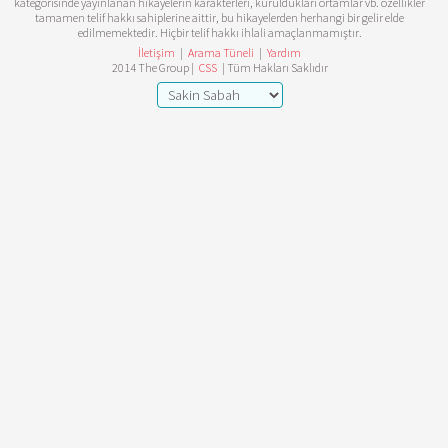
kategorisinde yayınlanan hikayelerin karakterleri, kuruldukları ortamlar vb. özellikler
tamamen telif hakkı sahiplerine aittir, bu hikayelerden herhangi bir gelir elde
edilmemektedir. Hiçbir telif hakkı ihlali amaçlanmamıştır.
İletişim
|
Arama Tüneli
|
Yardım
2014 The Group |
CSS
| Tüm Hakları Saklıdır