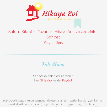
Salon
Kitaplık
Yazarlar
Hikaye Ara
Zirvedekiler
Sohbet
Kayıt
Giriş
Full Moon
Sadece ev sakinleri görebilir.
Eve
Giriş Yap
ya da
Kaydol
YASAL UYARI:
Özgün Kurgu kategorisinde yayınlanan tüm eserler, konuları, içerikleri ve
karakterleri (kısaca her şeyleri) ile yazarlarına aittir. Hayran Kurgu (Fanfiction)