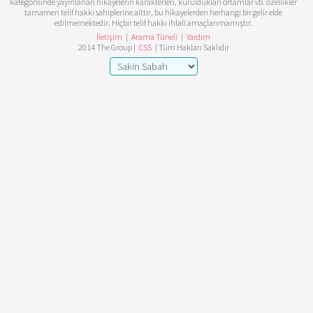
kategorisinde yayınlanan hikayelerin karakterleri, kuruldukları ortamlar vb. özellikler
tamamen telif hakkı sahiplerine aittir, bu hikayelerden herhangi bir gelir elde
edilmemektedir. Hiçbir telif hakkı ihlali amaçlanmamıştır.
İletişim
|
Arama Tüneli
|
Yardım
2014 The Group |
CSS
| Tüm Hakları Saklıdır