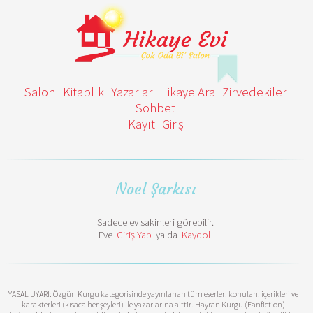
Salon
Kitaplık
Yazarlar
Hikaye Ara
Zirvedekiler
Sohbet
Kayıt
Giriş
Noel Şarkısı
Sadece ev sakinleri görebilir.
Eve
Giriş Yap
ya da
Kaydol
YASAL UYARI:
Özgün Kurgu kategorisinde yayınlanan tüm eserler, konuları, içerikleri ve
karakterleri (kısaca her şeyleri) ile yazarlarına aittir. Hayran Kurgu (Fanfiction)