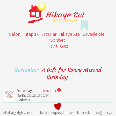
Salon
Kitaplık
Yazarlar
Hikaye Ara
Zirvedekiler
Sohbet
Kayıt
Giriş
Yorumlar:
A Gift for Every Missed
Birthday
Yorumlayan:
austenviolet
Tarih:
03/12/15 20:54
Bölüm:
I
Ahahajgfdgh Oliver tam kızılcık sopasıyla dövmelik erkek tipi değil mi ya