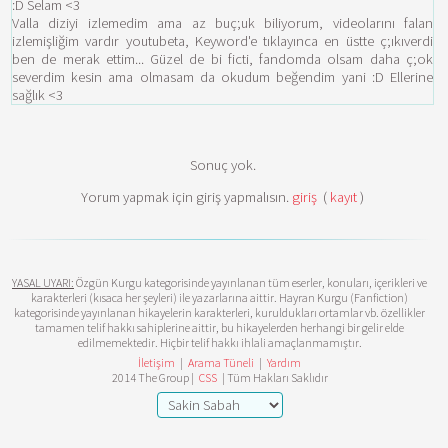
:D Selam <3
Valla diziyi izlemedim ama az buç;uk biliyorum, videolarını falan
izlemişliğim vardır youtubeta, Keyword'e tıklayınca en üstte ç;ıkıverdi
ben de merak ettim... Güzel de bi ficti, fandomda olsam daha ç;ok
severdim kesin ama olmasam da okudum beğendim yani :D Ellerine
sağlık <3
Sonuç yok.
Yorum yapmak için giriş yapmalısın.
giriş
(
kayıt
)
YASAL UYARI:
Özgün Kurgu kategorisinde yayınlanan tüm eserler, konuları, içerikleri ve
karakterleri (kısaca her şeyleri) ile yazarlarına aittir. Hayran Kurgu (Fanfiction)
kategorisinde yayınlanan hikayelerin karakterleri, kuruldukları ortamlar vb. özellikler
tamamen telif hakkı sahiplerine aittir, bu hikayelerden herhangi bir gelir elde
edilmemektedir. Hiçbir telif hakkı ihlali amaçlanmamıştır.
İletişim
|
Arama Tüneli
|
Yardım
2014 The Group |
CSS
| Tüm Hakları Saklıdır