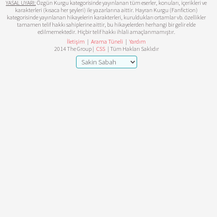
YASAL UYARI:
Özgün Kurgu kategorisinde yayınlanan tüm eserler, konuları, içerikleri ve
karakterleri (kısaca her şeyleri) ile yazarlarına aittir. Hayran Kurgu (Fanfiction)
kategorisinde yayınlanan hikayelerin karakterleri, kuruldukları ortamlar vb. özellikler
tamamen telif hakkı sahiplerine aittir, bu hikayelerden herhangi bir gelir elde
edilmemektedir. Hiçbir telif hakkı ihlali amaçlanmamıştır.
İletişim
|
Arama Tüneli
|
Yardım
2014 The Group |
CSS
| Tüm Hakları Saklıdır