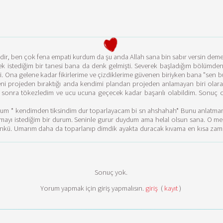
ir, ben çok fena empati kurdum da şu anda Allah sana bin sabır versin deme
k istediğim bir tanesi bana da denk gelmişti. Severek başladığım bölümd
 gelene kadar fikirlerime ve çizdiklerime güvenen biriyken bana "sen bu işi 
 beni projeden bıraktığı anda kendimi plandan projeden anlamayan biri ol
n sonra tökezledim ve ucu ucuna geçecek kadar başarılı olabildim. Sonuç o
 oldum * kendimden tiksindim dur toparlayacam bi sn ahshahah* Bunu anlatma
ayı istediğim bir durum. Seninle gurur duydum ama helal olsun sana. O mesafe
ünkü. Umarım daha da toparlanıp dimdik ayakta duracak kıvama en kısa zama
Sonuç yok.
Yorum yapmak için giriş yapmalısın.
giriş
(
kayıt
)