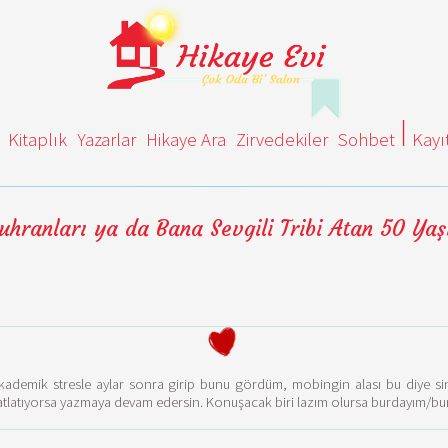
Kitaplık
Yazarlar
Hikaye Ara
Zirvedekiler
Sohbet
Kayı
uhranları ya da Bana Sevgili Tribi Atan 50 Y
akademik stresle aylar sonra girip bunu gördüm, mobingin alası bu diye
hatlatıyorsa yazmaya devam edersin. Konuşacak biri lazım olursa burdayım/bu