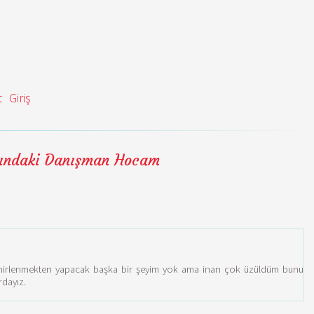
t
Giriş
aşındaki Danışman Hocam
 sinirlenmekten yapacak başka bir şeyim yok ama inan çok üzüldüm bunu
rdayız.