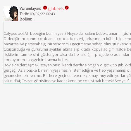
Yorumlayan:
globbels
Tarih:
09/02/22 00:43
Bölüm:
ı.
Calypsooo! Ah bebeğim benim yaa :( Neyse dur selam bebek, umarım iyisind
O dediğin hocanın çook ama çoook benzeri, arkasından küfür bile etme
pazartesi ve perşembe günü sendromu geçirmeme sebep olmuştur kendisi. Ona
tutuşturduğu ve gururumu ayaklar altına alıp kitabı kopyaladığım halde
ilişkilerim tam tersini gösteriyor olsa da her aldığım projede o adamda
korkuyorum. Hoşgeldin travma bebek...
Böyle de dertleşmek isteyen birini kendi derdiyle boğan o gıcık tip gibi
gerçeği. Asla başka birisinin yaşamasını istemediğim ve hep yaşamamış olm
geçmesine izin verme. Bir kere geçince tepene çıkmayı huy ediniyorlar ç
sakın d84; Tekrar görüşünceye kadar kendine çok iyi bak bebek! See ya! :*