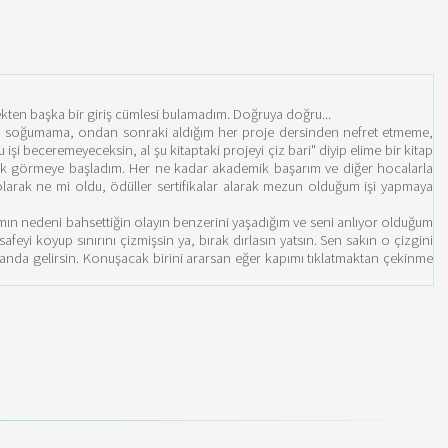
kten başka bir giriş cümlesi bulamadım. Doğruya doğru...
en soğumama, ondan sonraki aldığım her proje dersinden nefret etmeme,
beceremeyeceksin, al şu kitaptaki projeyi çiz bari" diyip elime bir kitap
arak görmeye başladım. Her ne kadar akademik başarım ve diğer hocalarla
larak ne mi oldu, ödüller sertifikalar alarak mezun olduğum işi yapmaya
mın nedeni bahsettiğin olayın benzerini yaşadığım ve seni anlıyor olduğum
yi koyup sınırını çizmişsin ya, bırak dırlasın yatsın. Sen sakın o çizgini
nda gelirsin. Konuşacak birini ararsan eğer kapımı tıklatmaktan çekinme