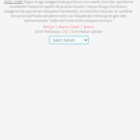
YASAL UYARI:
Özgün Kurgu kategorisinde yayınlanan tüm eserler, konuları, içerikleri ve
karakterleri (kısaca her şeyleri) ile yazarlarına aittir. Hayran Kurgu (Fanfiction)
kategorisinde yayınlanan hikayelerin karakterleri, kuruldukları ortamlar vb. özellikler
tamamen telif hakkı sahiplerine aittir, bu hikayelerden herhangi bir gelir elde
edilmemektedir. Hiçbir telif hakkı ihlali amaçlanmamıştır.
İletişim
|
Arama Tüneli
|
Yardım
2014 The Group |
CSS
| Tüm Hakları Saklıdır