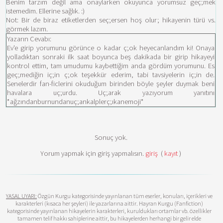
Benim tarzım değil ama onaylarken okuyunca yorumsuz geç;mek
istemedim. Ellerine sağlık. :)
Not: Bir de biraz etiketlerden seç;ersen hoş olur; hikayenin türü vs.
görmek lazım.
Yazarın Cevabı:
Ev'e girip yorumunu görünce o kadar ç;ok heyecanlandım ki! Onaya
yolladıktan sonraki ilk saat boyunca beş dakikada bir girip hikayeyi
kontrol ettim, tam umudumu kaybettiğim anda gördüm yorumunu. Es
geç;mediğin iç;in ç;ok teşekkür ederim, tabi tavsiyelerin iç;in de.
Senelerdir fan-ficlerini okuduğum birinden böyle şeyler duymak beni
havalara uç;urdu. Uç;arak yazıyorum yanıtını
*ağzındanburnundanuç;ankalplerç;ıkanemoji*
Sonuç yok.
Yorum yapmak için giriş yapmalısın.
giriş
(
kayıt
)
YASAL UYARI:
Özgün Kurgu kategorisinde yayınlanan tüm eserler, konuları, içerikleri ve
karakterleri (kısaca her şeyleri) ile yazarlarına aittir. Hayran Kurgu (Fanfiction)
kategorisinde yayınlanan hikayelerin karakterleri, kuruldukları ortamlar vb. özellikler
tamamen telif hakkı sahiplerine aittir, bu hikayelerden herhangi bir gelir elde