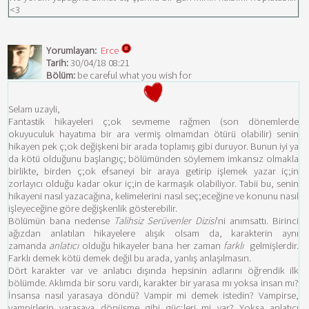
<3
Yorumlayan:
Erce
Tarih:
30/04/18 08:21
Bölüm:
be careful what you wish for
Selam uzayli,
Fantastik hikayeleri ç;ok sevmeme rağmen (son dönemlerde
okuyuculuk hayatıma bir ara vermiş olmamdan ötürü olabilir) senin
hikayen pek ç;ok değişkeni bir arada toplamış gibi duruyor. Bunun iyi ya
da kötü olduğunu başlangıç; bölümünden söylemem imkansız olmakla
birlikte, birden ç;ok efsaneyi bir araya getirip işlemek yazar iç;in
zorlayıcı olduğu kadar okur iç;in de karmaşık olabiliyor. Tabii bu, senin
hikayeni nasıl yazacağına, kelimelerini nasıl seç;eceğine ve konunu nasıl
işleyeceğine göre değişkenlik gösterebilir.
Bölümün bana nedense
Talihsiz Serüvenler Dizisi
'ni anımsattı. Birinci
ağızdan anlatılan hikayelere alışık olsam da, karakterin aynı
zamanda
anlatıcı
olduğu hikayeler bana her zaman
farklı
gelmişlerdir.
Farklı demek kötü demek değil bu arada, yanlış anlaşılmasın.
Dört karakter var ve anlatıcı dışında hepsinin adlarını öğrendik ilk
bölümde. Aklımda bir soru vardı, karakter bir yarasa mı yoksa insan mı?
İnsansa nasıl yarasaya döndü? Vampir mi demek istedin? Vampirse,
vampirlerin yarasaya dönüşme gibi güç;leri mi var? Yoksa anlatıcı