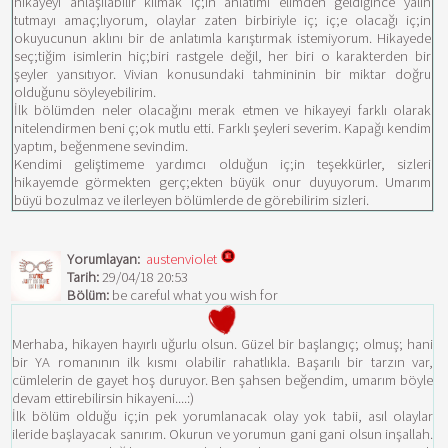
hikayeyi anlaşılabilir kılmak iç;in anlatımı elimden geldiğince yalın
tutmayı amaç;lıyorum, olaylar zaten birbiriyle iç; iç;e olacağı iç;in
okuyucunun aklını bir de anlatımla karıştırmak istemiyorum. Hikayede
seç;tiğim isimlerin hiç;biri rastgele değil, her biri o karakterden bir
şeyler yansıtıyor. Vivian konusundaki tahmininin bir miktar doğru
olduğunu söyleyebilirim.
İlk bölümden neler olacağını merak etmen ve hikayeyi farklı olarak
nitelendirmen beni ç;ok mutlu etti. Farklı şeyleri severim. Kapağı kendim
yaptım, beğenmene sevindim.
Kendimi geliştimeme yardımcı olduğun iç;in teşekkürler, sizleri
hikayemde görmekten gerç;ekten büyük onur duyuyorum. Umarım
büyü bozulmaz ve ilerleyen bölümlerde de görebilirim sizleri.
Yorumlayan:
austenviolet
Tarih:
29/04/18 20:53
Bölüm:
be careful what you wish for
Merhaba, hikayen hayırlı uğurlu olsun. Güzel bir başlangıç; olmuş; hani
bir YA romanının ilk kısmı olabilir rahatlıkla. Başarılı bir tarzın var,
cümlelerin de gayet hoş duruyor. Ben şahsen beğendim, umarım böyle
devam ettirebilirsin hikayeni....:)
İlk bölüm olduğu iç;in pek yorumlanacak olay yok tabii, asıl olaylar
ileride başlayacak sanırım. Okurun ve yorumun gani gani olsun inşallah.