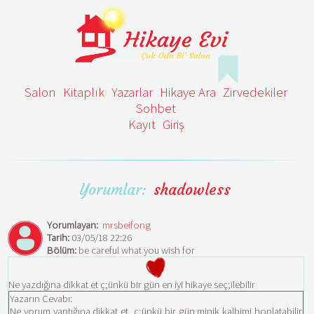
Salon
Kitaplık
Yazarlar
Hikaye Ara
Zirvedekiler
Sohbet
Kayıt
Giriş
Yorumlar:
shadowless
Yorumlayan:
mrsbeifong
Tarih:
03/05/18 22:26
Bölüm:
be careful what you wish for
Ne yazdığına dikkat et ç;ünkü bir gün en iyi hikaye seç;ilebilir
Yazarın Cevabı:
Ne yorum yaptığına dikkat et, ç;ünkü bir gün minik kalbimi hoplatabilir