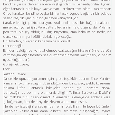
kendine yarasa derken sadece yaşlılığından mı bahsediyordu? Aynen,
eğer fantastik bir hikaye yazıyorsan karakteri tam olarak tanıtmadan
önce karakter kendine başka bir fantastik ögeye bağlantılı bir şekilde
seslenirse, okuyucunun böyle beyni kanayabiliyor.
Karakterler ilgi ç;ekici duruyor. Aralarında nasıl bir bağ olacaklarını
merak ettiriyor girişin. Ve elbette dileklerinin ne olduğunu da. Vivian'ın
peri tarzı bir şey olduğunu düşünüyorum, ama bakalım ne nedir, ne
olacak sanırım yeni bölümde falan göreceğiz.
Unutmadan, hikayenin kapağına ba yıl dım!!!!
Ellerine sağlık,
Elimden geldiğince kontrol etmeye ç;alışacağım hikayeni (yine de söz
vermeyeyim eğer benden ses duymazsan hevesin kaç;masın, o benim
uyuşukluğumdan),
Görüşmek üzere,
Erce
Yazarın Cevabı:
Öncelikle upuzun yorumun iç;in ç;ok teşekkür ederim Erce! Yanıtım
kimsenin okumayacağını düşündüğümden biraz geç; geldi, kusuruma
bakma lütfen. Fantastik hikayeleri bende ç;ok severim ancak
bahsettiğin ve benim ç;ok merak ettiğim Talihsiz Serüvenler Dizisi'ni
okumak bir türlü nasip olmadı. Okumadan izlemeye de şiddetle karşı
ç;ıktığımdan, filmi de diziyi de izleyemiyorum maalesef :/
Ne demek istediğini anladığımdan emin olabilirsin; ilerleyen bölümleri
yazarken kelimelerimi daha dikkatli seç;meye ç;alışacağım, ayrıca