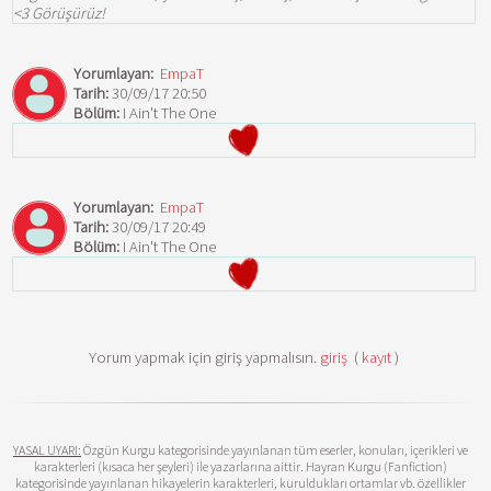
<3 Görüşürüz!
Yorumlayan:
EmpaT
Tarih:
30/09/17 20:50
Bölüm:
I Ain't The One
Yorumlayan:
EmpaT
Tarih:
30/09/17 20:49
Bölüm:
I Ain't The One
Yorum yapmak için giriş yapmalısın.
giriş
(
kayıt
)
YASAL UYARI:
Özgün Kurgu kategorisinde yayınlanan tüm eserler, konuları, içerikleri ve
karakterleri (kısaca her şeyleri) ile yazarlarına aittir. Hayran Kurgu (Fanfiction)
kategorisinde yayınlanan hikayelerin karakterleri, kuruldukları ortamlar vb. özellikler