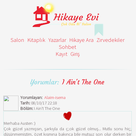
Salon
Kitaplık
Yazarlar
Hikaye Ara
Zirvedekiler
Sohbet
Kayıt
Giriş
Yorumlar:
I Ain't The One
Yorumlayan:
Alaim-isema
Tarih:
08/10/17 22:18
Bölüm:
I Ain't The One
Merhaba Austen :)
Çok güzel yazmışsın, şarkıyla da ç;ok güzel olmuş... Mutlu sonu hiç;
düşünmemiştim, özet kısmına bakınca bile mutsuz son olur derken bir