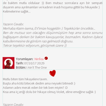
de baktım mutlu oldulaar :)) Ben mutsuz sonralara ayrı bir sempati
duyarım ama ayrılmamları ve kadının inadı hoşuma gittiii bu hikayede :)
Kelimelerine sağlık...
Yazarın Cevabı:
Merhaba Alaim-isema, EV'imize hoşgeldin :) Teşekkürler öncelikle...
Ben de mutsuz son olacağını düşünmüştüm hep ama sonra sonunu
bağlayayım derken bir baktım kavuşuyorlar, bozmadım. Kadının öylece
kabullenmesine de gönlüm razı gelmezdi doğrusu.
Tekrar teşekkür ediyorum, görüşmek üzere :))
Yorumlayan:
Ninfea
Tarih:
07/10/17 20:29
Bölüm:
I Ain't The One
Mutlu biten tüm hikayelere tavım.
Başta aha kötü bitecek dedim ama neyseki bitmedi :)
Adamın adını merak eden bir tek ben miyim? :D
Kısa ama iç;eriği dolu bir hikaye olmuş Violet, eline emeğine sağlık :)
Yazarın Cevabı: