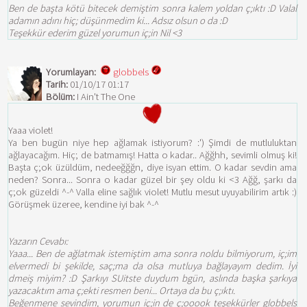
Ben de başta kötü bitecek demiştim sonra kalem yoldan ç;ıktı :D Valal
adamın adını hiç; düşünmedim ki... Adsız olsun o da :D
Teşekkür ederim güzel yorumun iç;in Nil <3
Yorumlayan:
globbels
Tarih:
01/10/17 01:17
Bölüm:
I Ain't The One
Yaaa violet!
Ya ben bugün niye hep ağlamak istiyorum? :') Şimdi de mutluluktan
ağlayacağım. Hiç; de batmamış! Hatta o kadar.. Ağğhh, sevimli olmuş ki!
Başta ç;ok üzüldüm, nedeeğğğn, diye isyan ettim. O kadar sevdin ama
neden? Sonra... Sonra o kadar güzel bir şey oldu ki <3 Ağğ, şarkı da
ç;ok güzeldi ^-^ Valla eline sağlık violet! Mutlu mesut uyuyabilirim artık :)
Görüşmek üzeree, kendine iyi bak ^-^
Yazarın Cevabı:
Yaaa... Ben de ağlatmak istemiştim ama sonra noldu bilmiyorum, iç;im
elvermedi bi şekilde, saç;ma da olsa mutluya bağlayayım dedim. İyi
dmeiş miyim? :D Şarkıyı SUitste duydum bgün, aslında başka şarkıya
yazacaktım ama ç;ekti resmen beni... Ortaya da bu ç;ıktı.
Beğenmene sevindim, yorumun iç;in de ç;ooook teşekkürler globbels