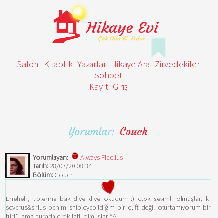
Salon
Kitaplık
Yazarlar
Hikaye Ara
Zirvedekiler
Sohbet
Kayıt
Giriş
Yorumlar:
Couch
Yorumlayan:
Always Fidelius
Tarih:
28/07/20 08:34
Bölüm:
Couch
Eheheh, tiplerine bak diye diye okudum :) ç;ok sevimli olmuşlar, ki
severus&sirius benim shipleyebildiğim bir ç;ift değil oturtamıyorum bir
türlü. ama burada ç;ok tatlı olmuşlar ^^