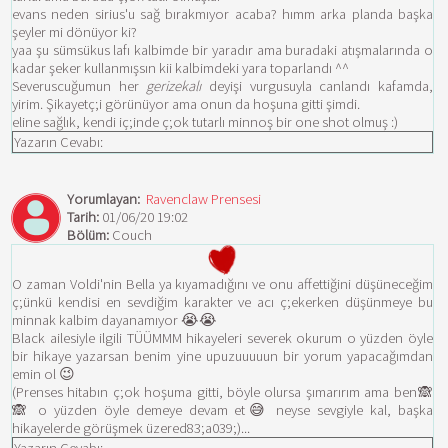
evans neden sirius'u sağ bırakmıyor acaba? hımm arka planda başka
şeyler mi dönüyor ki?
yaa şu sümsükus lafı kalbimde bir yaradır ama buradaki atışmalarında o
kadar şeker kullanmışsın kii kalbimdeki yara toparlandı ^^
Severuscuğumun her
gerizekalı
deyişi vurgusuyla canlandı kafamda,
yirim. Şikayetç;i görünüyor ama onun da hoşuna gitti şimdi.
eline sağlık, kendi iç;inde ç;ok tutarlı minnoş bir one shot olmuş :)
Yazarın Cevabı:
Yorumlayan:
Ravenclaw Prensesi
Tarih:
01/06/20 19:02
Bölüm:
Couch
O zaman Voldi'nin Bella ya kıyamadığını ve onu affettiğini düşüneceğim
ç;ünkü kendisi en sevdiğim karakter ve acı ç;ekerken düşünmeye bu
minnak kalbim dayanamıyor 😭😭
Black ailesiyle ilgili TÜÜMMM hikayeleri severek okurum o yüzden öyle
bir hikaye yazarsan benim yine upuzuuuuun bir yorum yapacağımdan
emin ol 😉
(Prenses hitabın ç;ok hoşuma gitti, böyle olursa şımarırım ama ben🙈
🙈 o yüzden öyle demeye devam et😅 neyse sevgiyle kal, başka
hikayelerde görüşmek üzered83;a039;)...