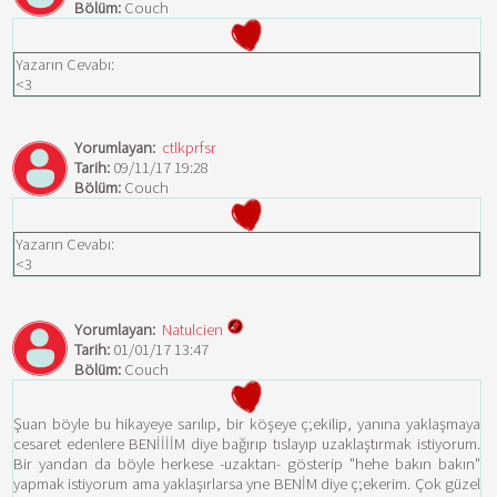
Bölüm:
Couch
Yazarın Cevabı:
<3
Yorumlayan:
ctlkprfsr
Tarih:
09/11/17 19:28
Bölüm:
Couch
Yazarın Cevabı:
<3
Yorumlayan:
Natulcien
Tarih:
01/01/17 13:47
Bölüm:
Couch
Şuan böyle bu hikayeye sarılıp, bir köşeye ç;ekilip, yanına yaklaşmaya
cesaret edenlere BENİİİİM diye bağırıp tıslayıp uzaklaştırmak istiyorum.
Bir yandan da böyle herkese -uzaktan- gösterip "hehe bakın bakın"
yapmak istiyorum ama yaklaşırlarsa yne BENİM diye ç;ekerim. Çok güzel