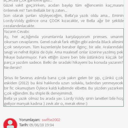
aç;ıkcası ç;ok garibime gitti...
Güzel vakit geç;irirken, acıdan bayılıp tüm eğlencenin kaç;masını
önlemek mi? Tam Bellalık bir iş zaten...
Son olarak şunları söyleyeceğim, Bella'ya yazık oldu ama... Eminin
Lordy-Voldy gelince ona ÇOOK kızacaktır, ve Bella ağır bir şekilde
cezalandırılacaktır.
Yazarın Cevabı:
Ay, her aç;tığımda yorumlarınla karşılaşıyorum prenses. umarım
okursun cevaplarımı. Genel oalrak fark ettiğin gibi aslında Black ailesini
ç;ok seviyorum. Tüm kuzenleriyle beraber ilginç; bir aile. Aralarındaki
sevgi ve nefret ilişkisi de öyle. Ama maalesef onlar üzerine yazılmış pek
hikaye bulunmuyor. Fark ettiğin üzere ben bile üstünkörü küç;ük bir
parç;a yazdım sadece. Belki de sıradaki hikayemi bu konuda yazarım?
Ne dersin?
Sirius ile Severus aslında bana ç;ok yakın gelen bir şip, ç;ünkü ç;ok
eskiden (2012) bu ikisi hakkında uzun soluklu, tadından yenmeyecek
bir fic okumuştum Öylece kaldı kalbimde elbette. Bu yüzden yazarken
ç;ok eğlendim. Bu shiple ilk deneyimimdi.
Bella ya yazık olmaz bu arada yav. Lordy Voldy sinin lanetleri bile hoş
geliyor manyak kadına :) zevk alır o, merak etme :)
Yorumlayan:
swiftie2002
Tarih:
09/06/18 19:04