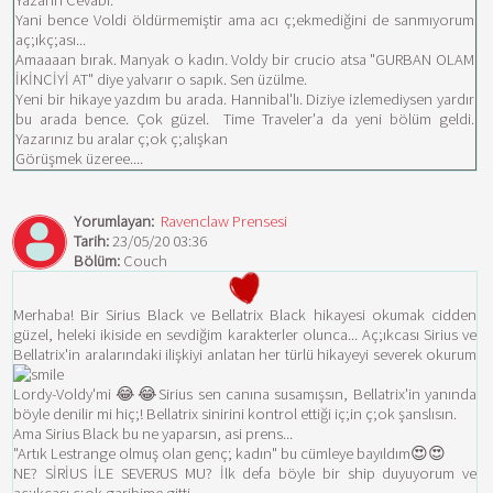
Yazarın Cevabı:
Yani bence Voldi öldürmemiştir ama acı ç;ekmediğini de sanmıyorum
aç;ıkç;ası...
Amaaaan bırak. Manyak o kadın. Voldy bir crucio atsa "GURBAN OLAM
İKİNCİYİ AT" diye yalvarır o sapık. Sen üzülme.
Yeni bir hikaye yazdım bu arada. Hannibal'lı. Diziye izlemediysen yardır
bu arada bence. Çok güzel. Time Traveler'a da yeni bölüm geldi.
Yazarınız bu aralar ç;ok ç;alışkan
Görüşmek üzeree....
Yorumlayan:
Ravenclaw Prensesi
Tarih:
23/05/20 03:36
Bölüm:
Couch
Merhaba! Bir Sirius Black ve Bellatrix Black hikayesi okumak cidden
güzel, heleki ikiside en sevdiğim karakterler olunca... Aç;ıkcası Sirius ve
Bellatrix'in aralarındaki ilişkiyi anlatan her türlü hikayeyi severek okurum
Lordy-Voldy'mi 😂😂Sirius sen canına susamışsın, Bellatrix'in yanında
böyle denilir mi hiç;! Bellatrix sinirini kontrol ettiği iç;in ç;ok şanslısın.
Ama Sirius Black bu ne yaparsın, asi prens...
"Artık Lestrange olmuş olan genç; kadın" bu cümleye bayıldım😍😍
NE? SİRİUS İLE SEVERUS MU? İlk defa böyle bir ship duyuyorum ve