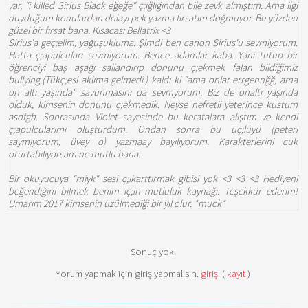
var, "i killed Sirius Black eğeğe" ç;ığlığından bile zevk almıştım. Ama ilgi
duyduğum konulardan dolayı pek yazma fırsatım doğmuyor. Bu yüzden
güzel bir fırsat bana. Kısacası Bellatrix <3
Sirius'a geç;elim, yağuşukluma. Şimdi ben canon Sirius'u sevmiyorum.
Hatta ç;apulcuları sevmiyorum. Bence adamlar kaba. Yani tutup bir
öğrenciyi baş aşağı sallandırıp donunu ç;ekmek falan bildiğimiz
bullying.(Tükç;esi aklıma gelmedi.) kaldı ki "ama onlar errgennğğ, ama
on altı yaşında" savunmasını da sevmyorum. Biz de onaltı yaşında
olduk, kimsenin donunu ç;ekmedik. Neyse nefretii yeterince kustum
asdfgh. Sonrasında Violet sayesinde bu keratalara alıştım ve kendi
ç;apulcularımı oluşturdum. Ondan sonra bu üç;lüyü (peterı
saymıyorum, üvey o) yazmaay bayılıyorum. Karakterlerini cuk
oturtabiliyorsam ne mutlu bana.
Bir okuyucuya "miyk" sesi ç;ıkarttırmak gibisi yok <3 <3 <3 Hediyeni
beğendiğini bilmek benim iç;in mutluluk kaynağı. Teşekkür ederim!
Umarım 2017 kimsenin üzülmediği bir yıl olur. *muck*
Sonuç yok.
Yorum yapmak için giriş yapmalısın.
giriş
(
kayıt
)