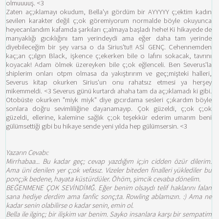
olmuuuuş. <3
Zaten aç;ıklamayı okudum, Bella'yı gördüm bir AYYYYY ç;ektim kadın
sevilen karakter değil ç;ok göremiyorum normalde böyle okuyunca
heyecanlandım kafamda şarkıları ç;almaya başladı hehe! Ki hikayede de
manyaklığı gıcıklığını tam yerindeydi ama eğer daha tam yerinde
diyebileceğim bir şey varsa o da Sirius'tu!! ASİ GENÇ. Cehennemden
kaç;an ç;ılgın Black, işkence ç;ekerken bile o lafını sokacak, tavrını
koyacak! Adam ölmek üzereyken bile ç;ok eğlenceli. Ben Severus'la
shiplerim onları otpm olmasa da yakıştırırım ve geç;mişteki halleri,
Severus kitap okurken Sirius'un onu rahatsız etmesi ya herşey
mikemmeldi. <3 Severus günü kurtardı ahaha tam da aç;ıklamadı ki gibi.
Otobüste okurken "miyk miyk" diye gıcırdama sesleri ç;ıkardım böyle
sonlara doğru sevimliliğine dayanamayıp. Çok güzeldi, ç;ok ç;ok
güzeldi, ellerine, kalemine sağlık ç;ok teşekkür ederim umarım beni
gülümsettiği gibi bu hikaye sende yeni yılda hep gülümsersin. <3
Yazarın Cevabı:
Mirrhabaa... Bu kadar geç; cevap yazdığım iç;in cidden özür dilerim.
Ama üni denilen yer ç;ok vefasız. Vizeler biteden finalleri yüklediler bu
ponç;ik bedene, hayata küstürdüler. Öhöm, şimcik cevaba dönelim.
BEĞENMENE ÇOK SEVİNDİMĞ. Eğer benim olsaydı telif haklarını falan
sana hediye derdim ama fanfic sonç;ta. Rowling ablamızın. :) Ama ne
kadar senin olabilirse o kadar senin, emin ol.
Bella ile ilginç; bir ilişkim var benim. Sayko insanlara karşı bir sempatim