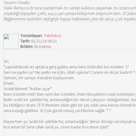
Yazarın Cevabı:
Valla Remus'a bi tane patlatmak mı sarılıp kafasını okşamak mı istiyorum ç
söylediği bişeyden ç;ıktı, suç;u yarı yarıya bölüşmek istiyorum ben. :D Şaka
Beğenmene sevindim akjhghjk happy halloween yine de sana, ç;ok teşekkür
Yorumlayan:
felixfelicis
Tarih:
01/11/16 00:21
Bölüm:
İki Kelime
Ah.
*yapılabilecek en aptalca giriş galiba ama beni öldürdün be violetim :'(*
Sen ne yaptın ya? Ne yedin ne içtin, Allah aşkına? Canımı mı alcan kadın?!
Tamam, bir saniye. Kendimi topluyorum.
Ehem.
Violet'iiiiimm!! *kolları açar*
Beni özledin miiii? Ben seni dev özledim. Hele hikayelerini nasıl özlemişim y
Belki acıklı bir şekilde hiç anlamadığım bir derse çalışıyor olduğumdan,
bu bildiğiniz dram. (T-T) Resmen ölüm gibi bir şey oldu ama kimse ölmedi be.
ama bayağı güldüm. :D Çok güzel olmuş ya! Ellerine sağlık. *-*
Neyse ben şu 'acıklı bir şekilde hiç anlamadığım' derse dönüp varoluşsal
kocaman bi' tane çilek vardı ya, onun kadar kocaman işte)*