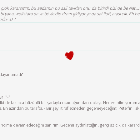
;ok kararsızım; bu aadamın bu asil tavırları onu da bitirdi bizi de be Nat...
 bi yana, wolfstara da ya böyle dip dram gidiyor ya da saf fluff, arası cık. Eh
ler :D :*
 *dayanamadı*
a. *-*
 belki de fazlaca hüzünlü bir şarkıyla okuduğumdan dolayı. Neden bilmiyoru
 En azından bu tarafta. - Bir şeyi itiraf etmeden geçemeyeceğim; Peter'ın 'iske
 sancıma devam edeceğim sanırım. Gecemi aydınlattığın, gerçi azıcık da kar