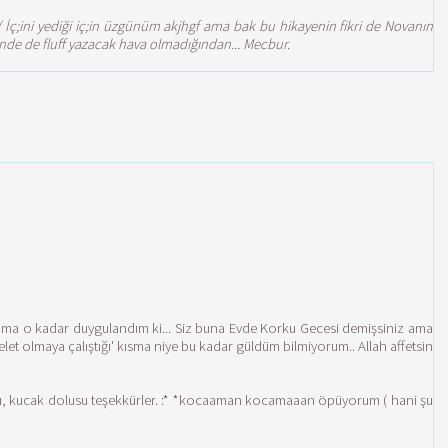
:( İç;ini yediği iç;in üzgünüm akjhgf ama bak bu hikayenin fikri de Novanın
 bende de fluff yazacak hava olmadığından... Mecbur.
m ama o kadar duygulandım ki... Siz buna Evde Korku Gecesi demişsiniz ama
let olmaya çalıştığı' kısma niye bu kadar güldüm bilmiyorum.. Allah affetsin
ardı, kucak dolusu teşekkürler. :* *kocaaman kocamaaan öpüyorum ( hani şu