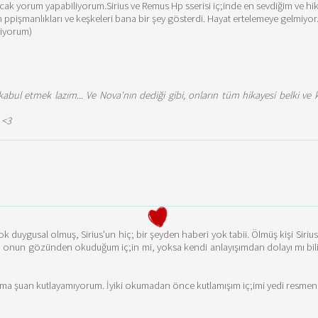
k yorum yapabiliyorum.Sirius ve Remus Hp sserisi iç;inde en sevdiğim ve hika
işmanlıkları ve keşkeleri bana bir şey gösterdi. Hayat ertelemeye gelmiyor
iyorum)
kabul etmek lazım... Ve Nova'nın dediği gibi, onların tüm hikayesi belki ve
 <3
 duygusal olmuş, Sirius'un hiç; bir şeyden haberi yok tabii. Ölmüş kişi Sir
 mi, onun gözünden okuduğum iç;in mi, yoksa kendi anlayışımdan dolayı mı b
 şuan kutlayamıyorum. İyiki okumadan önce kutlamışım iç;imi yedi resmen. :( E