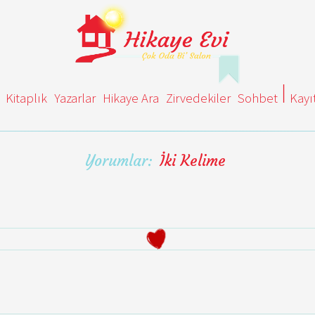
Kitaplık
Yazarlar
Hikaye Ara
Zirvedekiler
Sohbet
Kayı
Yorumlar:
İki Kelime