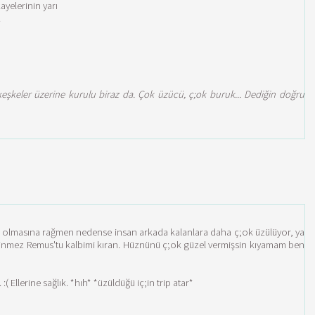
yelerinin yarı
.
 keşkeler üzerine kurulu biraz da. Çok üzücü, ç;ok buruk... Dediğin doğru
ius olmasına rağmen nedense insan arkada kalanlara daha ç;ok üzülüyor, ya
ilinmez Remus'tu kalbimi kıran. Hüznünü ç;ok güzel vermişsin kıyamam ben
llerine sağlık. *hıh* *üzüldüğü iç;in trip atar*