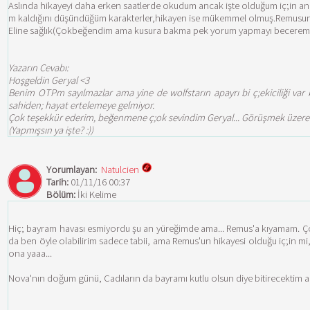
Aslında hikayeyi daha erken saatlerde okudum ancak işte olduğum iç;in anca
m kaldığını düşündüğüm karakterler,hikayen ise mükemmel olmuş.Remusun pp
Eline sağlık(Çokbeğendim ama kusura bakma pek yorum yapmayı becerem
Yazarın Cevabı:
Hoşgeldin Geryal <3
Benim OTPm sayılmazlar ama yine de wolfstarın apayrı bi ç;ekiciliği var 
sahiden; hayat ertelemeye gelmiyor.
Çok teşekkür ederim, beğenmene ç;ok sevindim Geryal... Görüşmek üzere
(Yapmışsın ya işte? :))
Yorumlayan:
Natulcien
Tarih:
01/11/16 00:37
Bölüm:
İki Kelime
Hiç; bayram havası esmiyordu şu an yüreğimde ama... Remus'a kıyamam. Çok
da ben öyle olabilirim sadece tabii, ama Remus'un hikayesi olduğu iç;in
ona yaaa...
Nova'nın doğum günü, Cadıların da bayramı kutlu olsun diye bitirecektim ama