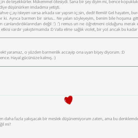
in de teşekkürler. Mükemmel ötesiydi. Sana bir şey diyim mi, bence kopukluk y
iye düşünürken imdadıma yetişti.
ç;ay isteyen varsa arkada var yapsın iç;sin, dedi! Remiii! Gel hayatım, burd
r ki. Ayrıca barmen bir sirius... Ne yalan söyleyeyim, benim bile hoşuma g
n canlandırdıklarından değil :') :') remus un ne öğretmeni olduğunu merak e
tkisi vardır yakıştırmamda :D Valla eline sağlık violet, bir yol ancak bu kadar
direkt yaramaz, o yüzden barmenlik accayip ona uyan bişey diyorum. :D
ence. Hayal gücünüze kalmış. :)
kten daha fazla yakışacak bir meslek düşünemiyorum zaten, ama bu denklemde R
ğil mi?