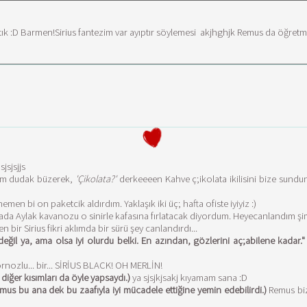
ık :D Barmen!Sirius fantezim var ayıptır söylemesi akjhghjk Remus da öğretme
jsjsjjs
m dudak büzerek,
'Çikolata?'
derkeeeen Kahve ç;ikolata ikilisini bize sundu
n bi on paketcik aldırdım. Yaklaşık iki üç; hafta ofiste iyiyiz :)
da Aylak kavanozu o sinirle kafasına fırlatacak diyordum. Heyecanlandım şim
bir Sirius fikri aklımda bir sürü şey canlandırdı...
l ya, ama olsa iyi olurdu belki. En azından, gözlerini aç;abilene kadar."
rnozlu... bir... SİRİUS BLACK! OH MERLİN!
iğer kısımları da öyle yapsaydı.)
ya sjsjkjsakj kıyamam sana :D
us bu ana dek bu zaafıyla iyi mücadele ettiğine yemin edebilirdi.)
Remus biz