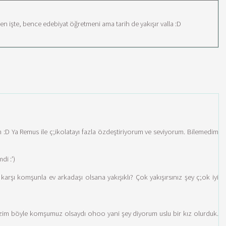
n işte, bence edebiyat öğretmeni ama tarih de yakışır valla :D
n :D Ya Remus ile ç;ikolatayı fazla özdeştiriyorum ve seviyorum. Bilemedim
di :')
karşı komşunla ev arkadaşı olsana yakışıklı? Çok yakışırsınız şey ç;ok iyi
im böyle komşumuz olsaydı ohoo yani şey diyorum uslu bir kız olurduk.