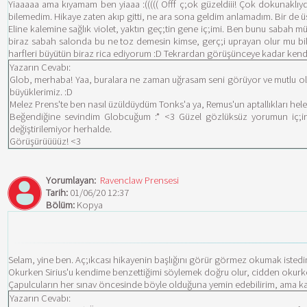
Yiaaaaa ama kıyamam ben yiaaa :((((( Offf ç;ok güzeldiii! Çok dokunakl
bilemedim. Hikaye zaten akıp gitti, ne ara sona geldim anlamadım. Bir de üs
Eline kalemine sağlık violet, yaktın geç;tin gene iç;imi. Ben bunu sabah m
biraz sabah salonda bu ne toz demesin kimse, gerç;i uprayan olur mu b
harfleri büyütün biraz rica ediyorum :D Tekrardan görüşünceye kadar kendin
Yazarın Cevabı:
Glob, merhaba! Yaa, buralara ne zaman uğrasam seni görüyor ve mutlu olu
büyüklerimiz. :D
Melez Prens'te ben nasıl üzüldüydüm Tonks'a ya, Remus'un aptallıkları hele.
Beğendiğine sevindim Globcuğum :* <3 Güzel gözlüksüz yorumun iç;in
değiştirilemiyor herhalde.
Görüşürüüüüz! <3
Yorumlayan:
Ravenclaw Prensesi
Tarih:
01/06/20 12:37
Bölüm:
Kopya
Selam, yine ben. Aç;ıkcası hikayenin başlığını görür görmez okumak iste
Okurken Sirius'u kendime benzettiğimi söylemek doğru olur, cidden okurken 
Çapulcuların her sınav öncesinde böyle olduğuna yemin edebilirim, ama
Yazarın Cevabı: