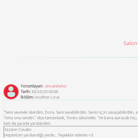
Salon
Yorumlayan:
vincentwho
Tarih:
30/10/20 04:06
Bölüm:
Another Love
“Seni sevmek isterdim, Dora. Seni sevebilirdim. Senin iç;in savaşabilirdim
“Ama onu sevdin.” diye tamamladı, Tonks sükunetle. “Ve bana ayıracak hiç; 
tam da şurada yaralandım.
Yazarın Cevabı:
Hepimizin yaralandığı yerde... Teşekkür ederim <3