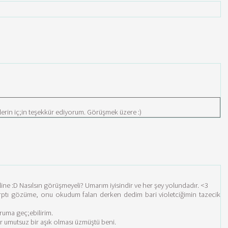
zlerin iç;in teşekkür ediyorum. Görüşmek üzere :)
line :D Nasılsın görüşmeyeli? Umarım iyisindir ve her şey yolundadır. <3
rptı gözüme, onu okudum falan derken dedim bari violetciğimin tazecik
ruma geç;ebilirim.
 umutsuz bir aşık olması üzmüştü beni.