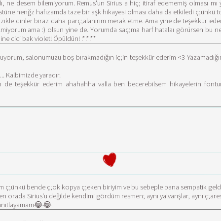
ıydı, ne desem bilemiyorum. Remus'un Sirius a hiç; itiraf edememiş olması
tüne henğz hafızamda taze bir aşk hikayesi olması daha da etkiledi ç;ünkü tonk
üzikle dinler biraz daha parç;alanırım merak etme. Ama yine de teşekkür ederi
ilmiyorum ama :) olsun yine de. Yorumda saç;ma harf hatalaı görürsen bu
e cici bak violet! Öpüldün! :*:*:**
yorum, salonumuzu boş bırakmadığın iç;in teşekkür ederim <3 Yazamadığım iç
.. Kalbimizde yaradır.
 de teşekkür ederim ahahahha valla ben becerebilsem hikayelerin fontu
dim ç;ünkü bende ç;ok kopya ç;eken biriyim ve bu sebeple bana sempatik gel
orada Sirius'u değilde kendimi gördüm resmen; aynı yalvarışlar, aynı ç;aresiz
 kanıtlayamam😂😂