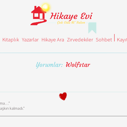
Kitaplık
Yazarlar
Hikaye Ara
Zirvedekiler
Sohbet
Kayı
Yorumlar:
Wolfstar
, ama…”
aşkın kalmadı.”