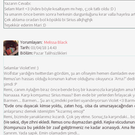
Yazarın Cevabı:
Selam Mari! <3 (Adını böyle kısaltayım mı hep, ç;ok tatlı oldu :D )
Ya umarım önce benim sonra herkesin durgunluğunu kırar valla hayırlısı art
Çek ablama oradan bol köpüklü bi Sirius alkjhghjk
Teşekkür ederim Mari :D
Yorumlayan:
Melissa Black
Tarih:
03/04/18 14:43
Bölüm:
Pazar Talihsizlikleri
Selamlar Violet'ım! :)
Wolfstar yardığını twitterdan gördüm, şu an ofiseyim hemen damladım eve s
Remus'un hassas olduğu konunun kahve olduğunu okuyunca
'Ama?'
dedi
şimdi :P
Remi, canım Aylağım biraz önce bende boş bir kavanozla karşılaştım ama heme
Nanaaaa. Karşı komşumuz Sirius muuu? Ben evde bir yerlerden fırlayacak ya
Barmen.... Barmen... Şu an iç;imdeki perileri uyandırıyorsun Violet <3 Barmen 
"Evde onu duyacak kimse yoktu, zaten hoş, olsa da umursayacağından deği
anlaşırsınız demek istemiştim *kızarmış emoji*
Remi, bizimde yanaklarımız kızardı. Çok şey etme. Sonuç;ta karşındaki... bo
(Ve seksi, diye zihni ekledi. Remus onu duymazdan geldi. Keşke vücudunun d
(Komşunuza bu şekilde bir zaaf geliştirmeniz ne kadar acınasıydı. Ama Rem
Sanırım. Yada sapık. Emin olamadım şimdi...