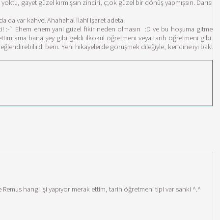
oktu, gayet güzel kırmışsın zinciri, ç;ok güzel bir dönüş yapmışsın. Darısı
a da var kahve! Ahahaha! İlahi işaret adeta.
itti! :-` Ehem ehem yani güzel fikir neden olmasın :D ve bu hoşuma gitme
ttim ama bana şey gibi geldi ilkokul öğretmeni veya tarih öğretmeni gibi.
 eğlendirebilirdi beni. Yeni hikayelerde görüşmek dileğiyle, kendine iyi bak!
emus hangi işi yapıyor merak ettim, tarih öğretmeni tipi var sanki ^.^