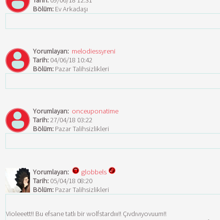
Tarih:
09/06/18 12:31
Bölüm:
Ev Arkadaşı
Yorumlayan:
melodiessyreni
Tarih:
04/06/18 10:42
Bölüm:
Pazar Talihsizlikleri
Yorumlayan:
onceuponatime
Tarih:
27/04/18 03:22
Bölüm:
Pazar Talihsizlikleri
Yorumlayan:
globbels
Tarih:
05/04/18 08:20
Bölüm:
Pazar Talihsizlikleri
Violeeett!! Bu efsane tatlı bir wolfstardııı!! Çıvdıvıyovuum!!