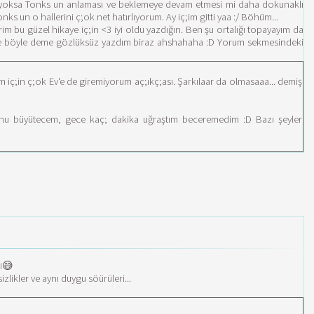
 mı yoksa Tonks un anlaması ve beklemeye devam etmesi mi daha dokunaklı
s un o hallerini ç;ok net hatırlıyorum. Ay iç;im gitti yaa :/ Böhüm...
m bu güzel hikaye iç;in <3 iyi oldu yazdığın. Ben şu ortalığı topayayım da
 ne böyle deme gözlüksüz yazdım biraz ahshahaha :D Yorum sekmesindeki
;in ç;ok Ev'e de giremiyorum aç;ıkç;ası. Şarkılaar da olmasaaa... demiş
nu büyütecem, gece kaç; dakika uğraştım beceremedim :D Bazı şeyler
di😅
likler ve aynı duygu söürüleri...