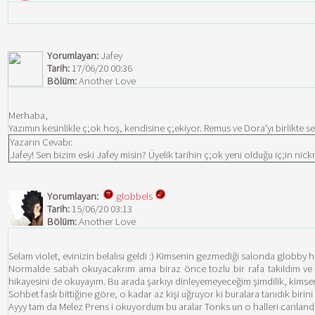
Yorumlayan:
Jafey
Tarih:
17/06/20 00:36
Bölüm:
Another Love
Merhaba,
Yazımın kesinlikle ç;ok hoş, kendisine ç;ekiyor. Remus ve Dora'yı birlikte 
Yazarın Cevabı:
Jafey! Sen bizim eski Jafey misin? Üyelik tarihin ç;ok yeni olduğu iç;in ni
Yorumlayan:
globbels
Tarih:
15/06/20 03:13
Bölüm:
Another Love
Selam violet, evinizin belalısı geldi :) Kimsenin gezmediği salonda globby h
Normalde sabah okuyacakrım ama biraz önce tozlu bir rafa takıldım ve 
hikayesini de okuyayım. Bu arada şarkıyı dinleyemeyeceğim şimdilik, kimse
Sohbet faslı bittiğine göre, o kadar az kişi uğruyor ki buralara tanıdık bi
Ayyy tam da Melez Prens i okuyordum bu aralar Tonks un o halleri canlan