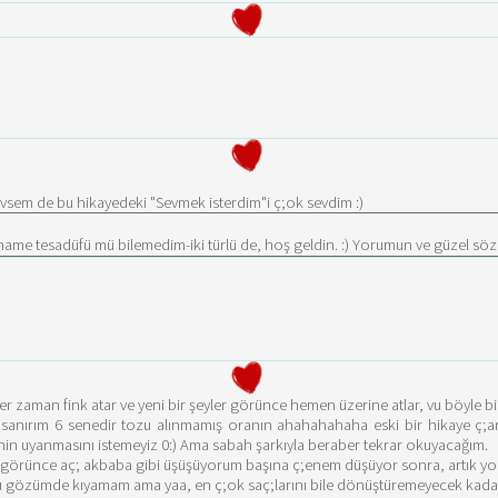
sevsem de bu hikayedeki "Sevmek isterdim"i ç;ok sevdim :)
ckname tesadüfü mü bilemedim-iki türlü de, hoş geldin. :) Yorumun ve güzel sö
er zaman fink atar ve yeni bir şeyler görünce hemen üzerine atlar, vu böyle bi
sanırım 6 senedir tozu alınmamış oranın ahahahahaha eski bir hikaye ç;a
nin uyanmasını istemeyiz 0:) Ama sabah şarkıyla beraber tekrar okuyacağım.
rini görünce aç; akbaba gibi üşüşüyorum başına ç;enem düşüyor sonra, artık yo
dı gözümde kıyamam ama yaa, en ç;ok saç;larını bile dönüştüremeyecek kadar