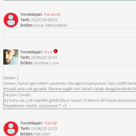
Yorumlayan:
KaraKedi
Tarih:
25/07/20 00:35
Bölüm:
Pazar Talihsizlikleri
Yorumlayan:
Erce
Tarih:
20/06/20 22:47
Bölüm:
Another Love
Neden :(
tamam, bunun gercekten yasanmis olacagina inaniyorum. Yani ciddili be
Kisaydi ama cok guzeldi. Ellerine saglik Vio! Sabah sabah duygulandirdin b
Yazarın Cevabı:
Ay bana da ç;ok mantıklı geldi biliyor musun :D Bence de headcanonumuzda
Teşekkürler müdür, öpüyorum :* <3
Yorumlayan:
Hannijr
Tarih:
19/06/20 13:25
Bölüm:
Pati İzleri