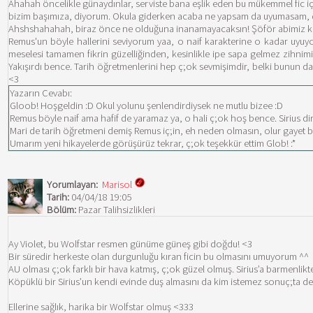
Ahahah öncelikle günaydınlar, serviste bana eşlik eden bu mükemmel fic iç;
bizim başımıza, diyorum. Okula giderken acaba ne yapsam da uyumasam, d
Ahshshahahah, biraz önce ne olduğuna inanamayacaksın! Şöför abimiz kahve 
Remus'un böyle hallerini seviyorum yaa, o naif karakterine o kadar uyuyo
meselesi tamamen fikrin güzelliğinden, kesinlikle ipe sapa gelmez zihnimi
Yakışırdı bence. Tarih öğretmenlerini hep ç;ok sevmişimdir, belki bunun da e
<3
Yazarın Cevabı:
Gloob! Hoşgeldin :D Okul yolunu şenlendirdiysek ne mutlu bizee :D
Remus böyle naif ama hafif de yaramaz ya, o hali ç;ok hoş bence. Sirius 
Mari de tarih öğretmeni demiş Remus iç;in, eh neden olmasın, olur gayet b
Umarım yeni hikayelerde görüşürüz tekrar, ç;ok teşekkür ettim Glob! :*
Yorumlayan:
Marisol
Tarih:
04/04/18 19:05
Bölüm:
Pazar Talihsizlikleri
Ay Violet, bu Wolfstar resmen günüme güneş gibi doğdu! <3
Bir süredir herkeste olan durgunluğu kıran ficin bu olmasını umuyorum ^^
AU olması ç;ok farklı bir hava katmış, ç;ok güzel olmuş. Sirius’a barmenli
Köpüklü bir Sirius’un kendi evinde duş almasını da kim istemez sonuç;ta de
Ellerine sağlık, harika bir Wolfstar olmuş <333