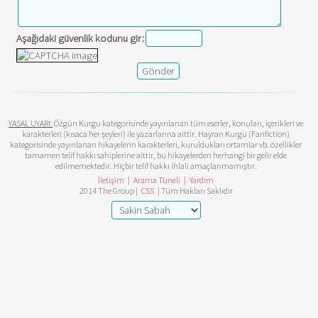
Aşağıdaki güvenlik kodunu gir:
YASAL UYARI:
Özgün Kurgu kategorisinde yayınlanan tüm eserler, konuları, içerikleri ve
karakterleri (kısaca her şeyleri) ile yazarlarına aittir. Hayran Kurgu (Fanfiction)
kategorisinde yayınlanan hikayelerin karakterleri, kuruldukları ortamlar vb. özellikler
tamamen telif hakkı sahiplerine aittir, bu hikayelerden herhangi bir gelir elde
edilmemektedir. Hiçbir telif hakkı ihlali amaçlanmamıştır.
İletişim
|
Arama Tüneli
|
Yardım
2014 The Group |
CSS
| Tüm Hakları Saklıdır