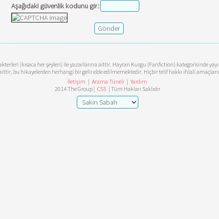
Aşağıdaki güvenlik kodunu gir:
terleri (kısaca her şeyleri) ile yazarlarına aittir. Hayran Kurgu (Fanfiction) kategorisinde ya
aittir, bu hikayelerden herhangi bir gelir elde edilmemektedir. Hiçbir telif hakkı ihlali amaçl
İletişim
|
Arama Tüneli
|
Yardım
2014 The Group |
CSS
| Tüm Hakları Saklıdır