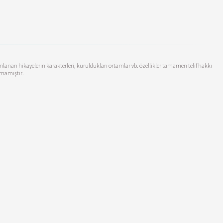
yınlanan hikayelerin karakterleri, kuruldukları ortamlar vb. özellikler tamamen telif hakkı
anmamıştır.