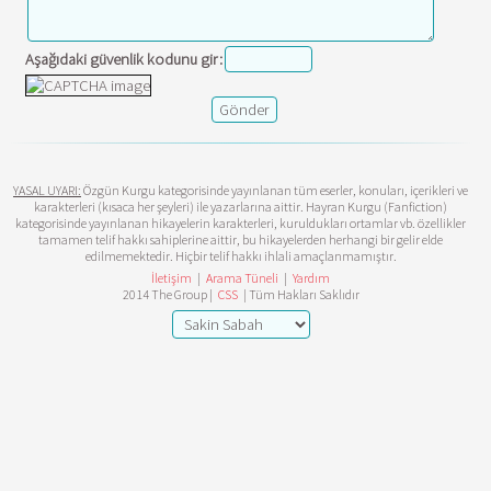
Aşağıdaki güvenlik kodunu gir:
YASAL UYARI:
Özgün Kurgu kategorisinde yayınlanan tüm eserler, konuları, içerikleri ve
karakterleri (kısaca her şeyleri) ile yazarlarına aittir. Hayran Kurgu (Fanfiction)
kategorisinde yayınlanan hikayelerin karakterleri, kuruldukları ortamlar vb. özellikler
tamamen telif hakkı sahiplerine aittir, bu hikayelerden herhangi bir gelir elde
edilmemektedir. Hiçbir telif hakkı ihlali amaçlanmamıştır.
İletişim
|
Arama Tüneli
|
Yardım
2014 The Group |
CSS
| Tüm Hakları Saklıdır