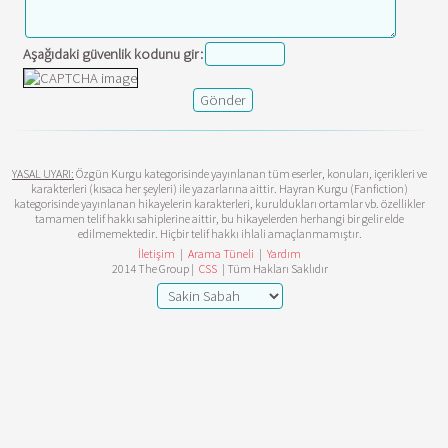
Aşağıdaki güvenlik kodunu gir:
YASAL UYARI:
Özgün Kurgu kategorisinde yayınlanan tüm eserler, konuları, içerikleri ve
karakterleri (kısaca her şeyleri) ile yazarlarına aittir. Hayran Kurgu (Fanfiction)
kategorisinde yayınlanan hikayelerin karakterleri, kuruldukları ortamlar vb. özellikler
tamamen telif hakkı sahiplerine aittir, bu hikayelerden herhangi bir gelir elde
edilmemektedir. Hiçbir telif hakkı ihlali amaçlanmamıştır.
İletişim
|
Arama Tüneli
|
Yardım
2014 The Group |
CSS
| Tüm Hakları Saklıdır