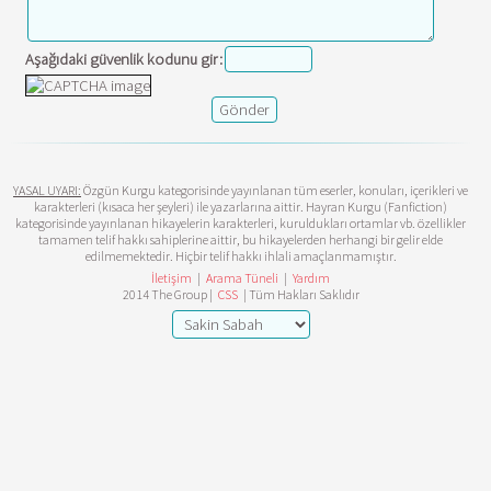
Aşağıdaki güvenlik kodunu gir:
YASAL UYARI:
Özgün Kurgu kategorisinde yayınlanan tüm eserler, konuları, içerikleri ve
karakterleri (kısaca her şeyleri) ile yazarlarına aittir. Hayran Kurgu (Fanfiction)
kategorisinde yayınlanan hikayelerin karakterleri, kuruldukları ortamlar vb. özellikler
tamamen telif hakkı sahiplerine aittir, bu hikayelerden herhangi bir gelir elde
edilmemektedir. Hiçbir telif hakkı ihlali amaçlanmamıştır.
İletişim
|
Arama Tüneli
|
Yardım
2014 The Group |
CSS
| Tüm Hakları Saklıdır