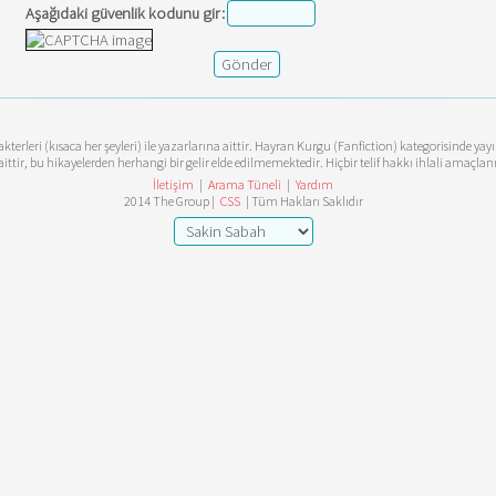
Aşağıdaki güvenlik kodunu gir:
terleri (kısaca her şeyleri) ile yazarlarına aittir. Hayran Kurgu (Fanfiction) kategorisinde ya
aittir, bu hikayelerden herhangi bir gelir elde edilmemektedir. Hiçbir telif hakkı ihlali amaçl
İletişim
|
Arama Tüneli
|
Yardım
2014 The Group |
CSS
| Tüm Hakları Saklıdır