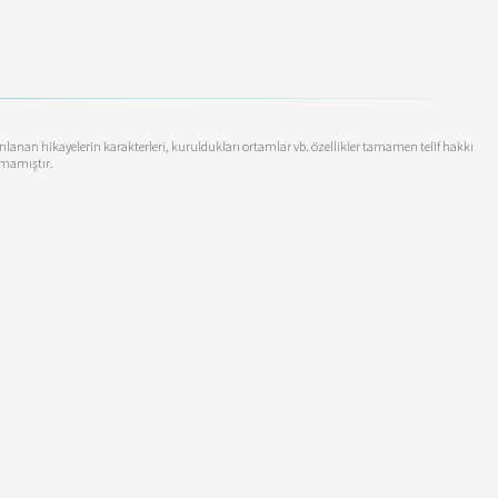
yınlanan hikayelerin karakterleri, kuruldukları ortamlar vb. özellikler tamamen telif hakkı
anmamıştır.