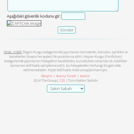
Aşağıdaki güvenlik kodunu gir:
YASAL UYARI:
Özgün Kurgu kategorisinde yayınlanan tüm eserler, konuları, içerikleri ve
karakterleri (kısaca her şeyleri) ile yazarlarına aittir. Hayran Kurgu (Fanfiction)
kategorisinde yayınlanan hikayelerin karakterleri, kuruldukları ortamlar vb. özellikler
tamamen telif hakkı sahiplerine aittir, bu hikayelerden herhangi bir gelir elde
edilmemektedir. Hiçbir telif hakkı ihlali amaçlanmamıştır.
İletişim
|
Arama Tüneli
|
Yardım
2014 The Group |
CSS
| Tüm Hakları Saklıdır