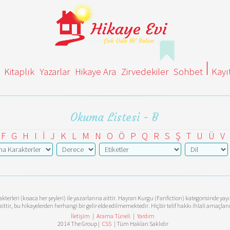
Kitaplık
Yazarlar
Hikaye Ara
Zirvedekiler
Sohbet
Kayı
Okuma Listesi - B
F
G
H
I
İ
J
K
L
M
N
O
Ö
P
Q
R
S
Ş
T
U
Ü
V
terleri (kısaca her şeyleri) ile yazarlarına aittir. Hayran Kurgu (Fanfiction) kategorisinde ya
aittir, bu hikayelerden herhangi bir gelir elde edilmemektedir. Hiçbir telif hakkı ihlali amaçl
İletişim
|
Arama Tüneli
|
Yardım
2014 The Group |
CSS
| Tüm Hakları Saklıdır