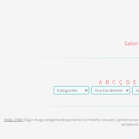
Salon
A
B
C
Ç
D
E
YASAL UYARI:
Özgün Kurgu kategorisinde yayınlanan tüm eserler, konuları, içerikleri ve karak
sahiplerine 