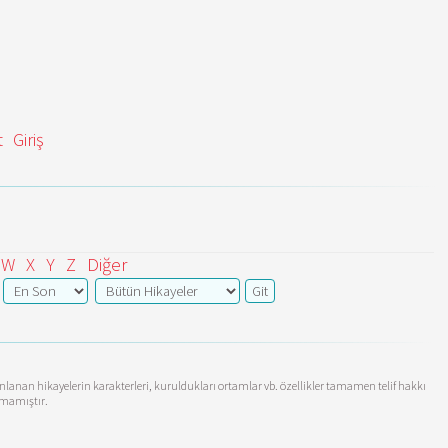
t
Giriş
W
X
Y
Z
Diğer
yınlanan hikayelerin karakterleri, kuruldukları ortamlar vb. özellikler tamamen telif hakkı
anmamıştır.