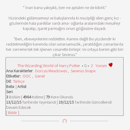
" İnan bana yakışıklı, ben ne aptalım ne de kibirli."
Yüzündeki gülümsemeyi ve bakışlarında ki muzipliği silen genç kız -
gözlerinde hala parıltılar vardı ama- oğlanla aralarındaki mesafeyi
kapatıp, işaret parmağını onun göğüsüne dayadı.
"Ben, ebeveynlerimi reddettim. Kanımı değil! Bu yüzdendir ki
reddetmediğim kanımda olan umarsamazlık, yaratıldığım zamanlarda
her zerreme tek tek işlenen cesaretle birleşir. Ve ortaya benim gibi biri
çıkar Severus."
The Wizarding World of Harry Potter
• G •
2
Yorum
Ana Karakterler
:
Dorcas Meadowes
,
Severus Snape
Etiketler:
OOC
,
Genel
Dil:
Türkçe
Beta
: |
Artist
:
Seri
:
3
Bölüm |
4964
Kelime |
79
Kere Okundu
13/12/15
Tarihinde Yayınlandı |
19/12/15
Tarihinde Güncellendi
Devam Edecek
[
Bildir
]