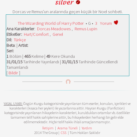
silver
Dorcas ve Remus'un aralarında geçen küçük bir Noel sohbeti.
The Wizarding World of Harry Potter
• G •
3
Yorum
Ana Karakterler
:
Dorcas Meadowes
,
Remus Lupin
Etiketler:
Hurt/Comfort
,
Genel
Dil:
Türkçe
Beta
: |
Artist
:
Seri
:
1
Bölüm |
465
Kelime |
49
Kere Okundu
31/01/15
Tarihinde Yayınlandı |
31/01/15
Tarihinde Güncellendi
Tamamlandı
[
Bildir
]
YASAL UYARI:
Özgün Kurgu kategorisinde yayınlanan tüm eserler, konuları, içerikleri ve
karakterleri (kısaca her şeyleri) ile yazarlarına aittir. Hayran Kurgu (Fanfiction)
kategorisinde yayınlanan hikayelerin karakterleri, kuruldukları ortamlar vb. özellikler
tamamen telif hakkı sahiplerine aittir, bu hikayelerden herhangi bir gelir elde
edilmemektedir. Hiçbir telif hakkı ihlali amaçlanmamıştır.
İletişim
|
Arama Tüneli
|
Yardım
2014 The Group |
CSS
| Tüm Hakları Saklıdır