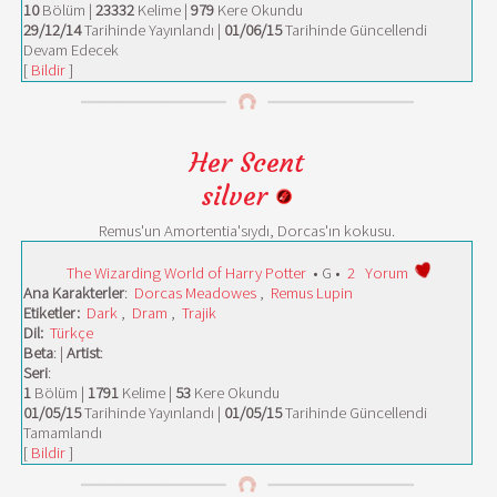
10
Bölüm |
23332
Kelime |
979
Kere Okundu
29/12/14
Tarihinde Yayınlandı |
01/06/15
Tarihinde Güncellendi
Devam Edecek
[
Bildir
]
Her Scent
silver
Remus'un Amortentia'sıydı, Dorcas'ın kokusu.
The Wizarding World of Harry Potter
• G •
2
Yorum
Ana Karakterler
:
Dorcas Meadowes
,
Remus Lupin
Etiketler:
Dark
,
Dram
,
Trajik
Dil:
Türkçe
Beta
: |
Artist
:
Seri
:
1
Bölüm |
1791
Kelime |
53
Kere Okundu
01/05/15
Tarihinde Yayınlandı |
01/05/15
Tarihinde Güncellendi
Tamamlandı
[
Bildir
]