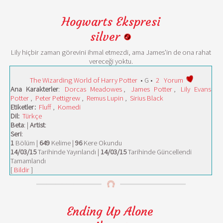
Hogwarts Ekspresi
silver
Lily hiçbir zaman görevini ihmal etmezdi, ama James'in de ona rahat
vereceği yoktu.
The Wizarding World of Harry Potter
• G •
2
Yorum
Ana Karakterler
:
Dorcas Meadowes
,
James Potter
,
Lily Evans
Potter
,
Peter Pettigrew
,
Remus Lupin
,
Sirius Black
Etiketler:
Fluff
,
Komedi
Dil:
Türkçe
Beta
: |
Artist
:
Seri
:
1
Bölüm |
649
Kelime |
96
Kere Okundu
14/03/15
Tarihinde Yayınlandı |
14/03/15
Tarihinde Güncellendi
Tamamlandı
[
Bildir
]
Ending Up Alone