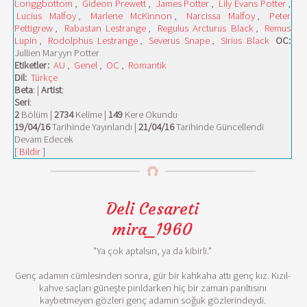
Longgbottom
,
Gideon Prewett
,
James Potter
,
Lily Evans Potter
,
Lucius Malfoy
,
Marlene McKinnon
,
Narcissa Malfoy
,
Peter
Pettigrew
,
Rabastan Lestrange
,
Regulus Arcturus Black
,
Remus
Lupin
,
Rodolphus Lestrange
,
Severus Snape
,
Sirius Black
OC:
Jullien Maryyn Potter
Etiketler:
AU
,
Genel
,
OC
,
Romantik
Dil:
Türkçe
Beta
: |
Artist
:
Seri
:
2
Bölüm |
2734
Kelime |
149
Kere Okundu
19/04/16
Tarihinde Yayınlandı |
21/04/16
Tarihinde Güncellendi
Devam Edecek
[
Bildir
]
Deli Cesareti
mira_1960
"Ya çok aptalsın, ya da kibirli."
Genç adamın cümlesinden sonra, gür bir kahkaha attı genç kız. Kızıl-
kahve saçları güneşte pırıldarken hiç bir zaman parıltısını
kaybetmeyen gözleri genç adamın soğuk gözlerindeydi.