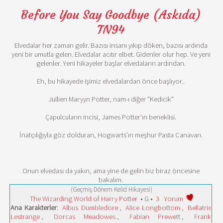
Before You Say Goodbye (Askıda)
TN94
Elvedalar her zaman gelir. Bazısı insanı yıkıp döken, bazısı ardında
yeni bir umutla gelen. Elvedalar acıtır elbet. Gidenler olur hep. Ve yeni
gelenler. Yeni hikayeler başlar elvedaların ardından.
Eh, bu hikayede işimiz elvedalardan önce başlıyor..
Jullien Maryyn Potter, nam-ı diğer "Kedicik"
Çapulcuların incisi, James Potter'ın beneklisi.
İnatçılığıyla göz dolduran, Hogwarts'ın meşhur Pasta Canavarı.
Onun elvedası da yakın, ama yine de gelin biz biraz öncesine
bakalım.
(Geçmiş Dönem Kelid Hikayesi)
The Wizarding World of Harry Potter
• G •
3
Yorum
Ana Karakterler
:
Albus Dumbledore
,
Alice Longbottom
,
Bellatrix
Lestrange
,
Dorcas Meadowes
,
Fabian Prewett
,
Frank