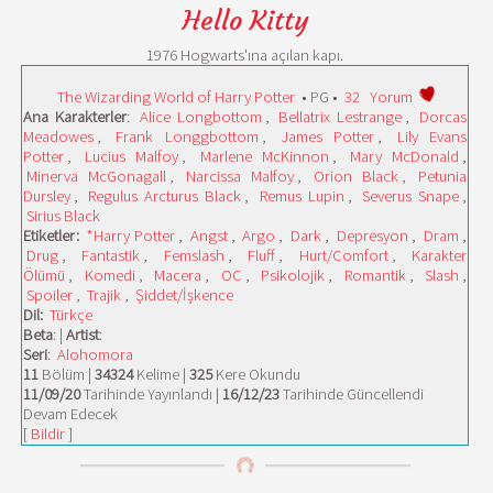
Hello Kitty
1976 Hogwarts'ına açılan kapı.
The Wizarding World of Harry Potter
• PG •
32
Yorum
Ana Karakterler
:
Alice Longbottom
,
Bellatrix Lestrange
,
Dorcas
Meadowes
,
Frank Longgbottom
,
James Potter
,
Lily Evans
Potter
,
Lucius Malfoy
,
Marlene McKinnon
,
Mary McDonald
,
Minerva McGonagall
,
Narcissa Malfoy
,
Orion Black
,
Petunia
Dursley
,
Regulus Arcturus Black
,
Remus Lupin
,
Severus Snape
,
Sirius Black
Etiketler:
*Harry Potter
,
Angst
,
Argo
,
Dark
,
Depresyon
,
Dram
,
Drug
,
Fantastik
,
Femslash
,
Fluff
,
Hurt/Comfort
,
Karakter
Ölümü
,
Komedi
,
Macera
,
OC
,
Psikolojik
,
Romantik
,
Slash
,
Spoiler
,
Trajik
,
Şiddet/İşkence
Dil:
Türkçe
Beta
: |
Artist
:
Seri
:
Alohomora
11
Bölüm |
34324
Kelime |
325
Kere Okundu
11/09/20
Tarihinde Yayınlandı |
16/12/23
Tarihinde Güncellendi
Devam Edecek
[
Bildir
]