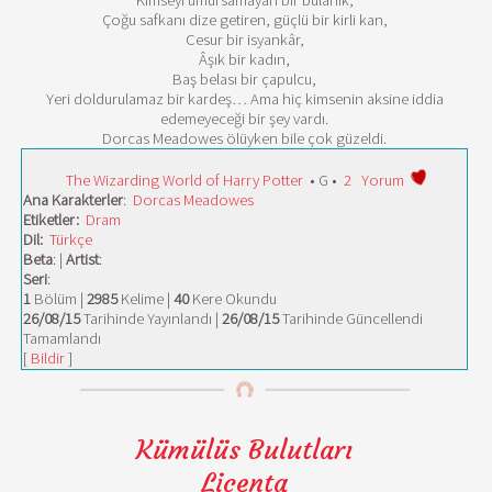
Kimseyi umursamayan bir bulanık,
Çoğu safkanı dize getiren, güçlü bir kirli kan,
Cesur bir isyankâr,
Âşık bir kadın,
Baş belası bir çapulcu,
Yeri doldurulamaz bir kardeş… Ama hiç kimsenin aksine iddia
edemeyeceği bir şey vardı.
Dorcas Meadowes ölüyken bile çok güzeldi.
The Wizarding World of Harry Potter
• G •
2
Yorum
Ana Karakterler
:
Dorcas Meadowes
Etiketler:
Dram
Dil:
Türkçe
Beta
: |
Artist
:
Seri
:
1
Bölüm |
2985
Kelime |
40
Kere Okundu
26/08/15
Tarihinde Yayınlandı |
26/08/15
Tarihinde Güncellendi
Tamamlandı
[
Bildir
]
Kümülüs Bulutları
Licenta