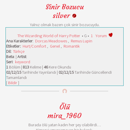
Sinir Bozucu
silver
Yalnız olmak bazen çok sinir bozucuydu.
The Wizarding World of Harry Potter
• G •
1
Yorum
Ana Karakterler
:
Dorcas Meadowes
,
Remus Lupin
Etiketler:
Hurt/Comfort
,
Genel
,
Romantik
Dil:
Türkçe
Beta
: |
Artist
:
Seri
:
keyword
1
Bölüm |
813
Kelime |
46
Kere Okundu
02/12/15
Tarihinde Yayınlandı |
02/12/15
Tarihinde Güncellendi
Tamamlandı
[
Bildir
]
Ölü
mira_1960
Burada ölü yatan kadın her şey olabilirdi…