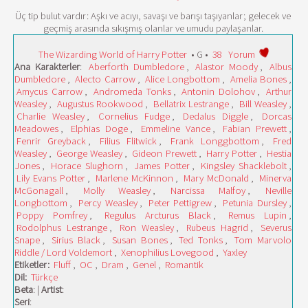
Üç tip bulut vardır: Aşkı ve acıyı, savaşı ve barışı taşıyanlar; gelecek ve
geçmiş arasında sıkışmış olanlar ve umudu paylaşanlar.
The Wizarding World of Harry Potter
• G •
38
Yorum
Ana Karakterler
:
Aberforth Dumbledore
,
Alastor Moody
,
Albus
Dumbledore
,
Alecto Carrow
,
Alice Longbottom
,
Amelia Bones
,
Amycus Carrow
,
Andromeda Tonks
,
Antonin Dolohov
,
Arthur
Weasley
,
Augustus Rookwood
,
Bellatrix Lestrange
,
Bill Weasley
,
Charlie Weasley
,
Cornelius Fudge
,
Dedalus Diggle
,
Dorcas
Meadowes
,
Elphias Doge
,
Emmeline Vance
,
Fabian Prewett
,
Fenrir Greyback
,
Filius Flitwick
,
Frank Longgbottom
,
Fred
Weasley
,
George Weasley
,
Gideon Prewett
,
Harry Potter
,
Hestia
Jones
,
Horace Slughorn
,
James Potter
,
Kingsley Shacklebolt
,
Lily Evans Potter
,
Marlene McKinnon
,
Mary McDonald
,
Minerva
McGonagall
,
Molly Weasley
,
Narcissa Malfoy
,
Neville
Longbottom
,
Percy Weasley
,
Peter Pettigrew
,
Petunia Dursley
,
Poppy Pomfrey
,
Regulus Arcturus Black
,
Remus Lupin
,
Rodolphus Lestrange
,
Ron Weasley
,
Rubeus Hagrid
,
Severus
Snape
,
Sirius Black
,
Susan Bones
,
Ted Tonks
,
Tom Marvolo
Riddle / Lord Voldemort
,
Xenophilius Lovegood
,
Yaxley
Etiketler:
Fluff
,
OC
,
Dram
,
Genel
,
Romantik
Dil:
Türkçe
Beta
: |
Artist
:
Seri
: