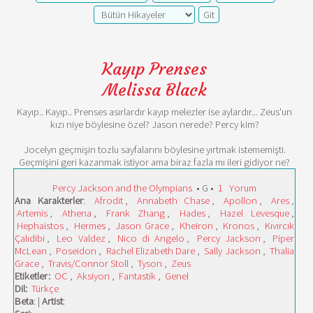
Kayıp Prenses
Melissa Black
Kayıp.. Kayıp.. Prenses asırlardır kayıp melezler ise aylardır... Zeus'un
kızı niye böylesine özel? Jason nerede? Percy kim?
Jocelyn geçmişin tozlu sayfalarını böylesine yırtmak istememişti.
Geçmişini geri kazanmak istiyor ama biraz fazla mı ileri gidiyor ne?
Percy Jackson and the Olympians
• G •
1
Yorum
Ana Karakterler
:
Afrodit
,
Annabeth Chase
,
Apollon
,
Ares
,
Artemis
,
Athena
,
Frank Zhang
,
Hades
,
Hazel Levesque
,
Hephaistos
,
Hermes
,
Jason Grace
,
Kheiron
,
Kronos
,
Kıvırcık
Çalıdibi
,
Leo Valdez
,
Nico di Angelo
,
Percy Jackson
,
Piper
McLean
,
Poseidon
,
Rachel Elizabeth Dare
,
Sally Jackson
,
Thalia
Grace
,
Travis/Connor Stoll
,
Tyson
,
Zeus
Etiketler:
OC
,
Aksiyon
,
Fantastik
,
Genel
Dil:
Türkçe
Beta
: |
Artist
: