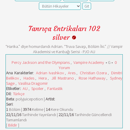
Tanrıça Entrikaları 102
silver
“Harika.” diye homurdandı Adrian. “Truva Savaşı, Bölüm İki.” // Vampir
Akademisi ve Kanbağı Serisi - PJO AU
Percy Jackson and the Olympians
,
Vampire Academy
• G •
0
Yorum
Ana Karakterler
:
Adrian Ivashkov
,
Ares
,
Christian Ozera
,
Dimitri
Belikov
,
Hades
,
Hera
,
Jill Mastrano
,
Rose Hathaway
,
Sydney
Sage
,
Vasilisa Dragomir
Etiketler:
AU
,
Spoiler
,
Fantastik
Dil:
Türkçe
Beta
: polyjuicepotion |
Artist
:
Seri
:
1
Bölüm |
3974
Kelime |
14
Kere Okundu
22/11/16
Tarihinde Yayınlandı |
22/11/16
Tarihinde Güncellendi
Tamamlandı
[
Bildir
]