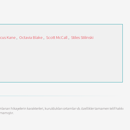
cus Kane
,
Octavia Blake
,
Scott McCall
,
Stiles Stilinski
yınlanan hikayelerin karakterleri, kuruldukları ortamlar vb. özellikler tamamen telif hakkı
anmamıştır.