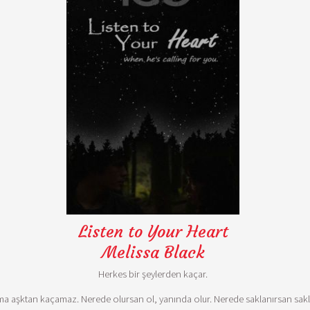
Listen to Your Heart
Melissa Black
Herkes bir şeylerden kaçar.
 aşktan kaçamaz. Nerede olursan ol, yanında olur. Nerede saklanırsan saklan,