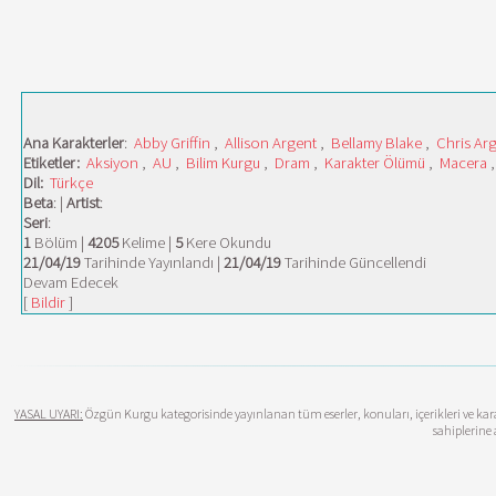
Ana Karakterler
:
Abby Griffin
,
Allison Argent
,
Bellamy Blake
,
Chris Ar
Etiketler:
Aksiyon
,
AU
,
Bilim Kurgu
,
Dram
,
Karakter Ölümü
,
Macera
Dil:
Türkçe
Beta
: |
Artist
:
Seri
:
1
Bölüm |
4205
Kelime |
5
Kere Okundu
21/04/19
Tarihinde Yayınlandı |
21/04/19
Tarihinde Güncellendi
Devam Edecek
[
Bildir
]
YASAL UYARI:
Özgün Kurgu kategorisinde yayınlanan tüm eserler, konuları, içerikleri ve karak
sahiplerine 