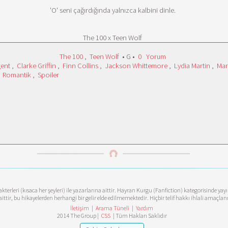
'O' seni çağırdığında yalnızca kalbini dinle.
The 100 x Teen Wolf
The 100
,
Teen Wolf
• G •
0
Yorum
gent
,
Clarke Griffin
,
Finn Collins
,
Jackson Whittemore
,
Lydia Martin
,
Mar
,
Romantik
,
Spoiler
terleri (kısaca her şeyleri) ile yazarlarına aittir. Hayran Kurgu (Fanfiction) kategorisinde ya
aittir, bu hikayelerden herhangi bir gelir elde edilmemektedir. Hiçbir telif hakkı ihlali amaçl
İletişim
|
Arama Tüneli
|
Yardım
2014 The Group |
CSS
| Tüm Hakları Saklıdır