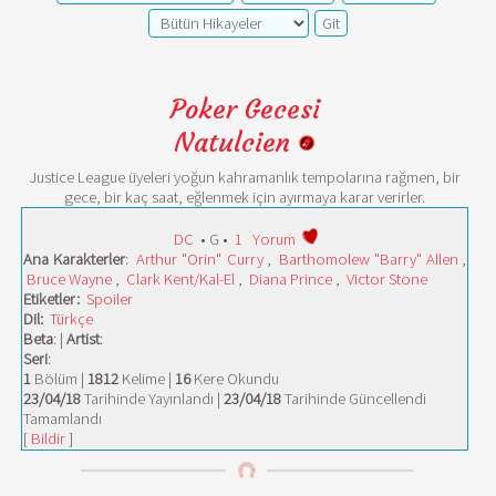
Poker Gecesi
Natulcien
Justice League üyeleri yoğun kahramanlık tempolarına rağmen, bir
gece, bir kaç saat, eğlenmek için ayırmaya karar verirler.
DC
• G •
1
Yorum
Ana Karakterler
:
Arthur "Orin" Curry
,
Barthomolew "Barry" Allen
,
Bruce Wayne
,
Clark Kent/Kal-El
,
Diana Prince
,
Victor Stone
Etiketler:
Spoiler
Dil:
Türkçe
Beta
: |
Artist
:
Seri
:
1
Bölüm |
1812
Kelime |
16
Kere Okundu
23/04/18
Tarihinde Yayınlandı |
23/04/18
Tarihinde Güncellendi
Tamamlandı
[
Bildir
]