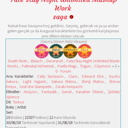
Work
saga
Kutsal Kase Savaşına hoş geldiniz. Geçmiş, gelecek ve ya şu andan
gelen gerçek ya da kurgusal karakterlerin bu görkemli karşılaşması
yine dillere destan olacak.
(Geçmiş Dönem Kelid Hikayesi)
Death Note
,
Bleach
,
Durarara!!
,
Fate/Stay Night Unlimited Blade
Works
,
Fullmetal Alchemist
,
Puella Magi
,
Trigun
,
Claymore
• G •
0
Yorum
Ana Karakterler
:
Celty Sturluson
,
Clare
,
Edward Elric
,
Kyoko
Sakura
,
Light Yagami
,
Sakura Matou
,
Shinji Matou
,
Shirou
Emiya
,
Vash the Stampede
,
Zaraki Kenpachi
Etiketler:
Aksiyon
,
Fantastik
,
Genel
,
Karakter Ölümü
,
Şiddet/
İşkence
Dil:
Türkçe
Beta
: |
Artist
:
Seri
:
10
Bölüm |
22537
Kelime |
12
Kere Okundu
30/08/18
Tarihinde Yayınlandı |
31/08/18
Tarihinde Güncellendi
Tamamlandı