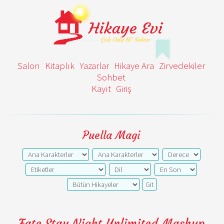
Salon
Kitaplık
Yazarlar
Hikaye Ara
Zirvedekiler
Sohbet
Kayıt
Giriş
Puella Magi
Fate Stay Night Unlimited Mashup