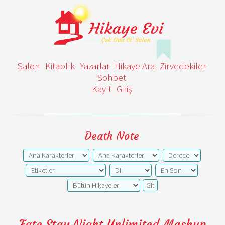
Salon
Kitaplık
Yazarlar
Hikaye Ara
Zirvedekiler
Sohbet
Kayıt
Giriş
Death Note
Fate Stay Night Unlimited Mashup