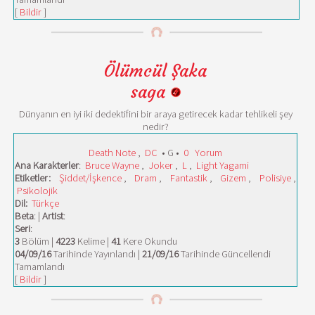
[
Bildir
]
Ölümcül Şaka
saga
Dünyanın en iyi iki dedektifini bir araya getirecek kadar tehlikeli şey
nedir?
Death Note
,
DC
• G •
0
Yorum
Ana Karakterler
:
Bruce Wayne
,
Joker
,
L
,
Light Yagami
Etiketler:
Şiddet/İşkence
,
Dram
,
Fantastik
,
Gizem
,
Polisiye
,
Psikolojik
Dil:
Türkçe
Beta
: |
Artist
:
Seri
:
3
Bölüm |
4223
Kelime |
41
Kere Okundu
04/09/16
Tarihinde Yayınlandı |
21/09/16
Tarihinde Güncellendi
Tamamlandı
[
Bildir
]