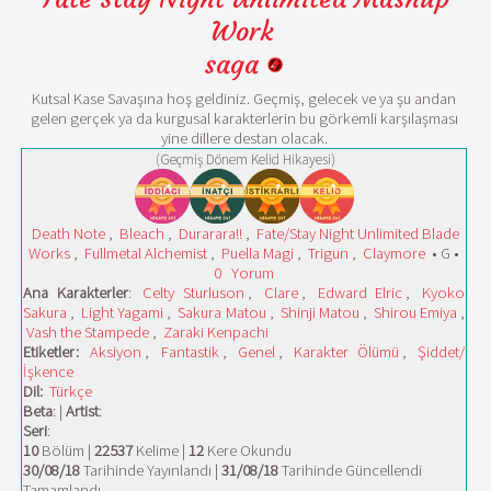
Work
saga
Kutsal Kase Savaşına hoş geldiniz. Geçmiş, gelecek ve ya şu andan
gelen gerçek ya da kurgusal karakterlerin bu görkemli karşılaşması
yine dillere destan olacak.
(Geçmiş Dönem Kelid Hikayesi)
Death Note
,
Bleach
,
Durarara!!
,
Fate/Stay Night Unlimited Blade
Works
,
Fullmetal Alchemist
,
Puella Magi
,
Trigun
,
Claymore
• G •
0
Yorum
Ana Karakterler
:
Celty Sturluson
,
Clare
,
Edward Elric
,
Kyoko
Sakura
,
Light Yagami
,
Sakura Matou
,
Shinji Matou
,
Shirou Emiya
,
Vash the Stampede
,
Zaraki Kenpachi
Etiketler:
Aksiyon
,
Fantastik
,
Genel
,
Karakter Ölümü
,
Şiddet/
İşkence
Dil:
Türkçe
Beta
: |
Artist
:
Seri
:
10
Bölüm |
22537
Kelime |
12
Kere Okundu
30/08/18
Tarihinde Yayınlandı |
31/08/18
Tarihinde Güncellendi
Tamamlandı