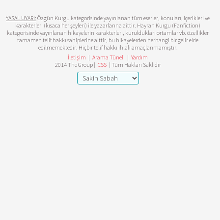
YASAL UYARI:
Özgün Kurgu kategorisinde yayınlanan tüm eserler, konuları, içerikleri ve
karakterleri (kısaca her şeyleri) ile yazarlarına aittir. Hayran Kurgu (Fanfiction)
kategorisinde yayınlanan hikayelerin karakterleri, kuruldukları ortamlar vb. özellikler
tamamen telif hakkı sahiplerine aittir, bu hikayelerden herhangi bir gelir elde
edilmemektedir. Hiçbir telif hakkı ihlali amaçlanmamıştır.
İletişim
|
Arama Tüneli
|
Yardım
2014 The Group |
CSS
| Tüm Hakları Saklıdır