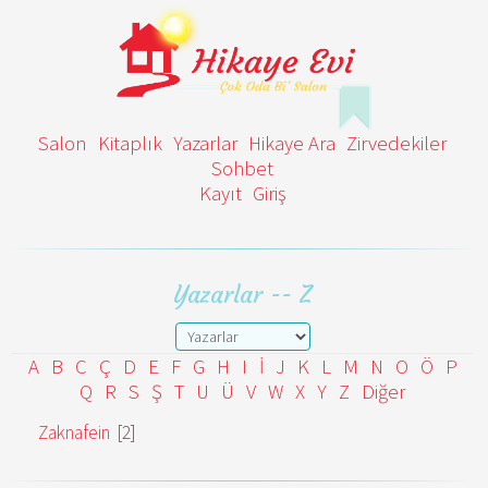
Salon
Kitaplık
Yazarlar
Hikaye Ara
Zirvedekiler
Sohbet
Kayıt
Giriş
Yazarlar -- Z
A
B
C
Ç
D
E
F
G
H
I
İ
J
K
L
M
N
O
Ö
P
Q
R
S
Ş
T
U
Ü
V
W
X
Y
Z
Diğer
Zaknafein
[2]